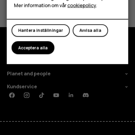
Mer information om vår
cookiepolicy
.
Var detta till hjälp?
Mitt konto
Ja
Nej
Hantera inställningar
Avvisa alla
Utforska
Acceptera alla
Om
Planet and people
Kundservice
Facebook
Instagram
Tiktok
Youtube
Linkedin
Discord