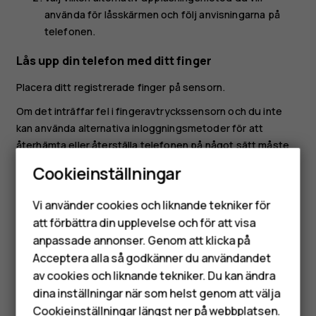
använda för låsskärmen och följ anvisningarna på
telefonen.
Lås upp din telefon med ditt finger
Placera ditt registrerade finger på sensorn.
Om det inträffar fel i fingeravtryckssensorn och du inte
kan använda alternativa inloggningsmetoder för att
återhämta eller återställa telefonen på något sätt måste
du lämna in telefonen på service av auktoriserad personal.
Cookieinställningar
Detta kan medföra extra avgifter och att alla personliga
Smartphones
data på telefonen raderas. Kontakta närmaste
Vi använder cookies och liknande tekniker för
serviceställe för telefonen eller telefonåterförsäljaren för
Mobiltelefoner
att förbättra din upplevelse och för att visa
mer information.
anpassade annonser. Genom att klicka på
Tillbehör
Acceptera alla så godkänner du användandet
av cookies och liknande tekniker. Du kan ändra
HMD Terra M
dina inställningar när som helst genom att välja
Surfplattor
Cookieinställningar längst ner på webbplatsen.