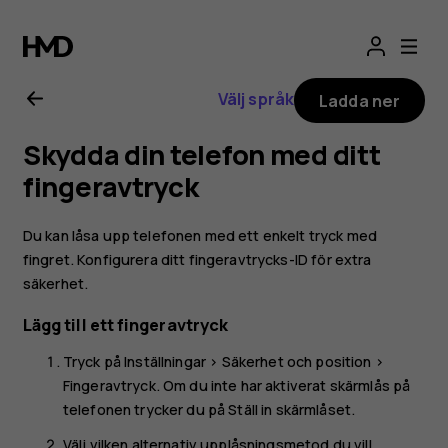
Användarhandbo
för
Välj språk
Ladda ner
Nokia
Skydda din telefon med ditt
6.2
fingeravtryck
Du kan låsa upp telefonen med ett enkelt tryck med
fingret. Konfigurera ditt fingeravtrycks-ID för extra
säkerhet.
Lägg till ett fingeravtryck
Tryck på
Inställningar
>
Säkerhet och position
>
Fingeravtryck
. Om du inte har aktiverat skärmlås på
telefonen trycker du på
Ställ in skärmlåset
.
Välj vilken alternativ upplåsningsmetod du vill