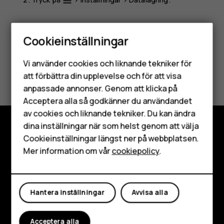
menu
Cookieinställningar
Smartphones
Vi använder cookies och liknande tekniker för
Var detta till hjälp?
Mobiltelefoner
att förbättra din upplevelse och för att visa
anpassade annonser. Genom att klicka på
Tillbehör
Ja
Nej
Acceptera alla så godkänner du användandet
av cookies och liknande tekniker. Du kan ändra
HMD Terra M
dina inställningar när som helst genom att välja
Surfplattor
Cookieinställningar längst ner på webbplatsen.
Utforska
Mer information om vår
cookiepolicy
.
Om
Mitt konto
Planet and people
Hantera inställningar
Avvisa alla
Kundservice
Acceptera alla
Facebook
Instagram
Tiktok
Youtube
Linkedin
Discord