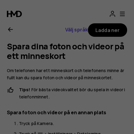
Användarhandbo
för
Välj språk
Ladda ner
Nokia
Spara dina foton och videor på
6.2
ett minneskort
Om telefonen har ett minneskort och telefonens minne är
fullt kan du spara foton och videor på minneskortet.
Tips!
För bästa videokvalitet bör du spela in videor i
telefonminnet.
Spara foton och videor på en annan plats
Tryck på
Kamera
.
Tryck på
>
Inställningar
>
Datalagring
.