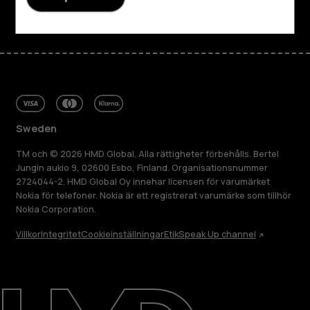
Sweden
TM och © 2026 HMD Global. Alla rättigheter förbehålls. Bertel
Jungin aukio 9, 02600 Esbo, Finland. Organisationsnummer
2724044-2. HMD Global Oy innehar licensen för varumärket
Nokia för telefoner. Nokia är ett registrerat varumärke som tillhör
Nokia Corporation.
Villkor
Integritet
Cookieinställningar
Etik
Speak Up channel
Om
Reparera, återanvända, återvinna
Hållbarhet