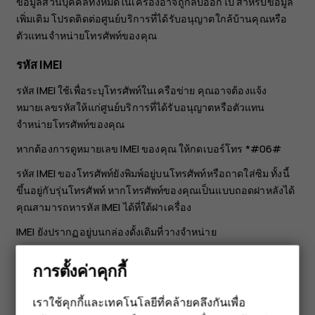
ข้อมูลส่วนบุคคลทั้งหมดในเครื่องอาจถูกลบออกไป สำหรับข้อมูล
เพิ่มเติม โปรดติดต่อศูนย์บริการที่ได้รับอนุญาตใกล้บ้านคุณหรือ
ตัวแทนจำหน่ายโทรศัพท์ของคุณ
รหัส IMEI
รหัส IMEI ใช้เพื่อระบุโทรศัพท์ในเครือข่าย คุณอาจต้องแจ้ง
หมายเลขรหัสให้แก่ศูนย์บริการที่ได้รับอนุญาตหรือตัวแทน
จำหน่ายโทรศัพท์ของคุณ
หากต้องการดูหมายเลข IMEI ของคุณ ให้กดเบอร์โทร
*#06#
รหัส IMEI ของโทรศัพท์ยังพิมพ์อยู่บนโทรศัพท์หรือถาดใส่ซิม ทั้งนี้
ขึ้นอยู่กับรุ่นโทรศัพท์ หากโทรศัพท์ของคุณเป็นแบบถอดฝาหลังได้
คุณสามารถหารหัส IMEI ได้ที่ใต้ฝาเครื่อง
IMEI ยังปรากฏอยู่บนกล่องดั้งเดิมที่วางจำหน่าย
ค้นหาตำแหน่งหรือล็อกโทรศัพท์
การตั้งค่าคุกกี้
หากคุณทำโทรศัพท์หาย คุณอาจค้นหา ล็อก หรือลบข้อมูล
เราใช้คุกกี้และเทคโนโลยีที่คล้ายคลึงกันเพื่อ
โทรศัพท์ได้จากระยะไกล หากคุณลงชื่อเข้าใช้บัญชี Google