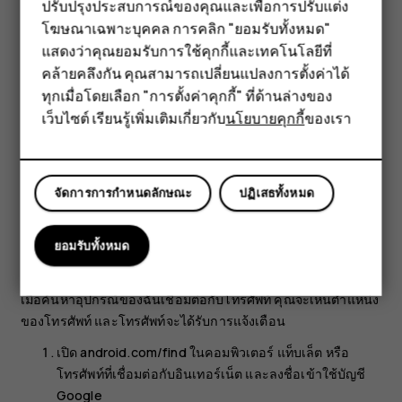
ปรับปรุงประสบการณ์ของคุณและเพื่อการปรับแต่ง
สมาร์ทโฟน
ค้นหาอุปกรณ์ของฉันจะเปิดใช้ตามค่าเริ่มต้นสำหรับโทรศัพท์ที่
โฆษณาเฉพาะบุคคล การคลิก "ยอมรับทั้งหมด"
เชื่อมโยงกับบัญชี Google
ฟีเจอร์โฟน
แสดงว่าคุณยอมรับการใช้คุกกี้และเทคโนโลยีที่
หากต้องการใช้ค้นหาอุปกรณ์ของฉัน โทรศัพท์เครื่องที่สูญหาย
คล้ายคลึงกัน คุณสามารถเปลี่ยนแปลงการตั้งค่าได้
อุปกรณ์เสริม
ต้อง:
ทุกเมื่อโดยเลือก "การตั้งค่าคุกกี้" ที่ด้านล่างของ
เปิดเครื่องอยู่
เว็บไซต์ เรียนรู้เพิ่มเติมเกี่ยวกับ
นโยบายคุกกี้
ของเรา
แท็บเล็ต
ลงชื่อเข้าใช้บัญชี Google
เชื่อมต่อข้อมูลเครือข่ายมือถือหรือ Wi-Fi อยู่
จัดการการกำหนดลักษณะ
ปฏิเสธทั้งหมด
มองเห็นได้บน Google Play
เปิดตำแหน่งอยู่
ยอมรับทั้งหมด
เปิดค้นหาอุปกรณ์ของฉันอยู่
เมื่อค้นหาอุปกรณ์ของฉันเชื่อมต่อกับโทรศัพท์ คุณจะเห็นตำแหน่ง
ของโทรศัพท์ และโทรศัพท์จะได้รับการแจ้งเตือน
เปิด android.com/find ในคอมพิวเตอร์ แท็บเล็ต หรือ
โทรศัพท์ที่เชื่อมต่อกับอินเทอร์เน็ต และลงชื่อเข้าใช้บัญชี
Google