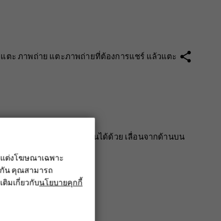
share
ม แตะ
ภาพถ่าย
แตะภาพถ่ายที่ต้องการแชร์ แล้วแตะ
อความจากแผงการแจ้งเตือนได้ด้วย เลื่อนจากด้านบน
รับแต่งโฆษณาเฉพาะ
ึงกัน คุณสามารถ
เติมเกี่ยวกับ
นโยบายคุกกี้