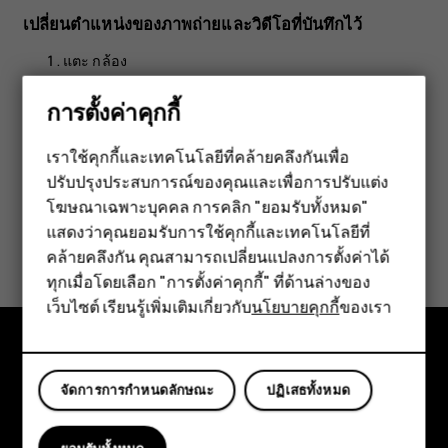
เปลี่ยนตำแหน่งของภาพถ่ายและวิดีโอที่บันทึกไว้
แตะ
กล้อง
แตะ
>
การตั้งค่า
>
การเก็บข้อมูล
menu
การตั้งค่าคุกกี้
เราใช้คุกกี้และเทคโนโลยีที่คล้ายคลึงกันเพื่อ
ปรับปรุงประสบการณ์ของคุณและเพื่อการปรับแต่ง
สมาร์ทโฟน
โฆษณาเฉพาะบุคคล การคลิก "ยอมรับทั้งหมด"
ฟีเจอร์โฟน
แสดงว่าคุณยอมรับการใช้คุกกี้และเทคโนโลยีที่
ข้อมูลนี้มีประโยชน์กับคุณหรือไม่
คล้ายคลึงกัน คุณสามารถเปลี่ยนแปลงการตั้งค่าได้
อุปกรณ์เสริม
ทุกเมื่อโดยเลือก "การตั้งค่าคุกกี้" ที่ด้านล่างของ
ใช่
ไม่
เว็บไซต์ เรียนรู้เพิ่มเติมเกี่ยวกับ
นโยบายคุกกี้
ของเรา
แท็บเล็ต
สำรวจ
จัดการการกำหนดลักษณะ
ปฏิเสธทั้งหมด
เกี่ยวกับ