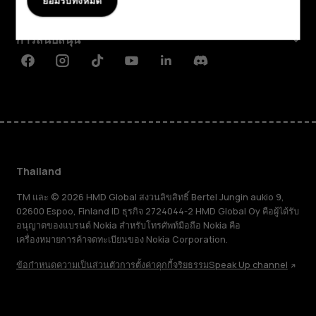
ยอมรับทั้งหมด
Planet and people
การสนับสนุน
Facebook
Instagram
Tiktok
Youtube
Linkedin
Discord
Thailand
TM และ © 2026 HMD Global สงวนลิขสิทธิ์ Bertel Jungin aukio 9,
02600 Espoo, Finland ID ธุรกิจ 2724044-2 HMD Global Oy คือผู้ได้รับ
อนุญาตของแบรนด์ Nokia สำหรับโทรศัพท์มือถือ Nokia คือ
เครื่องหมายการค้าจดทะเบียนของ Nokia Corporation.
ข้อกำหนด
ความเป็นส่วนตัว
การตั้งค่าคุกกี้
จริยธรรม
Speak Up channel