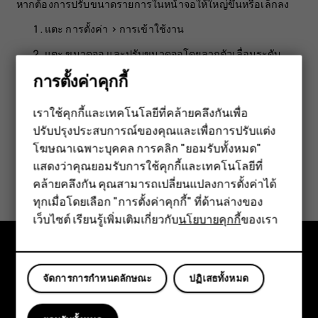
หากต้องการปรับขนาดรายการในหน้าจอให้ใหญ่ขึ้นหรือเล็กลง
แตะ
การตั้งค่า
>
การเข้าใช้งาน
แตะ
ขนาดจอ
และปรับขนาดจอโดยลากตัวเลื่อนระดับ
ขนาดจอ
การตั้งค่าคุกกี้
เราใช้คุกกี้และเทคโนโลยีที่คล้ายคลึงกันเพื่อ
ปรับปรุงประสบการณ์ของคุณและเพื่อการปรับแต่ง
สมาร์ทโฟน
โฆษณาเฉพาะบุคคล การคลิก "ยอมรับทั้งหมด"
ฟีเจอร์โฟน
แสดงว่าคุณยอมรับการใช้คุกกี้และเทคโนโลยีที่
ข้อมูลนี้มีประโยชน์กับคุณหรือไม่
คล้ายคลึงกัน คุณสามารถเปลี่ยนแปลงการตั้งค่าได้
อุปกรณ์เสริม
ทุกเมื่อโดยเลือก "การตั้งค่าคุกกี้" ที่ด้านล่างของ
ใช่
ไม่
เว็บไซต์ เรียนรู้เพิ่มเติมเกี่ยวกับ
นโยบายคุกกี้
ของเรา
แท็บเล็ต
สำรวจ
จัดการการกำหนดลักษณะ
ปฏิเสธทั้งหมด
เกี่ยวกับ