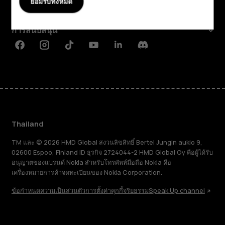
ยอมรับทั้งหมด
Planet and people
การสนับสนุน
Facebook
Instagram
Tiktok
Youtube
Linkedin
Discord
Thailand
TM และ © 2026 HMD Global สงวนลิขสิทธิ์ Bertel Jungin aukio 9,
02600 Espoo, Finland ID ธุรกิจ 2724044-2 HMD Global Oy คือผู้ได้รับ
อนุญาตของแบรนด์ Nokia สำหรับโทรศัพท์มือถือ Nokia คือ
เครื่องหมายการค้าจดทะเบียนของ Nokia Corporation.
ข้อกำหนด
ความเป็นส่วนตัว
การตั้งค่าคุกกี้
จริยธรรม
Speak Up channel