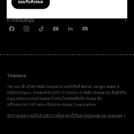
ยอมรับทั้งหมด
Planet and people
การสนับสนุน
Facebook
Instagram
Tiktok
Youtube
Linkedin
Discord
Thailand
TM และ © 2026 HMD Global สงวนลิขสิทธิ์ Bertel Jungin aukio 9,
02600 Espoo, Finland ID ธุรกิจ 2724044-2 HMD Global Oy คือผู้ได้รับ
อนุญาตของแบรนด์ Nokia สำหรับโทรศัพท์มือถือ Nokia คือ
เครื่องหมายการค้าจดทะเบียนของ Nokia Corporation.
ข้อกำหนด
ความเป็นส่วนตัว
การตั้งค่าคุกกี้
จริยธรรม
Speak Up channel