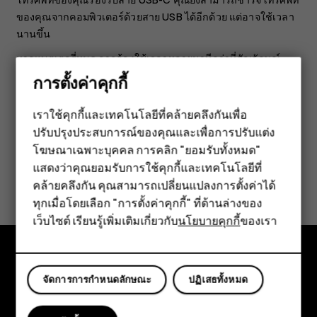
ของคุณจากคอมพิวเตอร์ด้วยสาย USB ได้อีกด้วย แต่อาจใช้เวลา
นานขึ้น
หากแบตเตอรี่หมด อาจต้องใช้เวลาหลายนาทีกว่าที่สัญลักษณ์
แสดงการชาร์จจะปรากฏขึ้น
การตั้งค่าคุกกี้
เราใช้คุกกี้และเทคโนโลยีที่คล้ายคลึงกันเพื่อ
ปรับปรุงประสบการณ์ของคุณและเพื่อการปรับแต่ง
สมาร์ทโฟน
โฆษณาเฉพาะบุคคล การคลิก "ยอมรับทั้งหมด"
ฟีเจอร์โฟน
แสดงว่าคุณยอมรับการใช้คุกกี้และเทคโนโลยีที่
ข้อมูลนี้มีประโยชน์กับคุณหรือไม่
คล้ายคลึงกัน คุณสามารถเปลี่ยนแปลงการตั้งค่าได้
อุปกรณ์เสริม
ทุกเมื่อโดยเลือก "การตั้งค่าคุกกี้" ที่ด้านล่างของ
ใช่
ไม่
เว็บไซต์ เรียนรู้เพิ่มเติมเกี่ยวกับ
นโยบายคุกกี้
ของเรา
แท็บเล็ต
สำรวจ
จัดการการกำหนดลักษณะ
ปฏิเสธทั้งหมด
เกี่ยวกับ