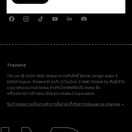
การสนับสนุน
Facebook
Instagram
Tiktok
Youtube
Linkedin
Discord
Thailand
TM และ © 2026 HMD Global สงวนลิขสิทธิ์ Bertel Jungin aukio 9,
02600 Espoo, Finland ID ธุรกิจ 2724044-2 HMD Global Oy คือผู้ได้รับ
อนุญาตของแบรนด์ Nokia สำหรับโทรศัพท์มือถือ Nokia คือ
เครื่องหมายการค้าจดทะเบียนของ Nokia Corporation.
ข้อกำหนด
ความเป็นส่วนตัว
การตั้งค่าคุกกี้
จริยธรรม
Speak Up channel
เกี่ยวกับ