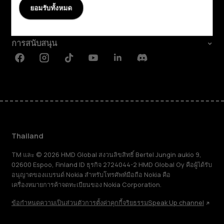
เกี่ยวกับ
ยอมรับทั้งหมด
Planet and people
การสนับสนุน
Facebook
Instagram
Tiktok
Youtube
Linkedin
Discord
Thailand
TM และ © 2026 HMD Global สงวนลิขสิทธิ์ Bertel Jungin aukio 9,
02600 Espoo, Finland ID ธุรกิจ 2724044-2 HMD Global Oy คือผู้ได้รับ
อนุญาตของแบรนด์ Nokia สำหรับโทรศัพท์มือถือ Nokia คือ
เครื่องหมายการค้าจดทะเบียนของ Nokia Corporation.
ข้อกำหนด
ความเป็นส่วนตัว
การตั้งค่าคุกกี้
จริยธรรม
Speak Up channel