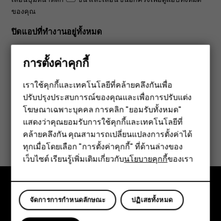
ของคุณ
ปิดแอปที่ทำงานอยู่ทั้งหมด
เลื่อนปุ่มหน้าหลัก
ขึ้น เลื่อนไปทางขวาผ่านแอปทั้งหมดและ
การตั้งค่าคุกกี้
แตะ
ล้างทั้งหมด
เราใช้คุกกี้และเทคโนโลยีที่คล้ายคลึงกันเพื่อ
ปรับปรุงประสบการณ์ของคุณและเพื่อการปรับแต่ง
สมาร์ทโฟน
โฆษณาเฉพาะบุคคล การคลิก "ยอมรับทั้งหมด"
ฟีเจอร์โฟน
แสดงว่าคุณยอมรับการใช้คุกกี้และเทคโนโลยีที่
ข้อมูลนี้มีประโยชน์กับคุณหรือไม่
คล้ายคลึงกัน คุณสามารถเปลี่ยนแปลงการตั้งค่าได้
อุปกรณ์เสริม
ทุกเมื่อโดยเลือก "การตั้งค่าคุกกี้" ที่ด้านล่างของ
ใช่
ไม่
เว็บไซต์ เรียนรู้เพิ่มเติมเกี่ยวกับ
นโยบายคุกกี้
ของเรา
แท็บเล็ต
จัดการการกำหนดลักษณะ
ปฏิเสธทั้งหมด
สำรวจ