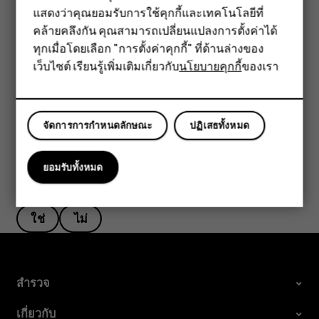
ฟีเจอร์โฟน
แตะ
รายชื่อ
>
>
การตั้งค่า
แตะ
เรียงตาม
หรือ
รูปแบบชื่อ
menu
settings
แสดงว่าคุณยอมรับการใช้คุกกี้และเทคโนโลยีที่
ใต้รายการรายชื่อ
คล้ายคลึงกัน คุณสามารถเปลี่ยนแปลงการตั้งค่าได้
อุปกรณ์เสริม
ทุกเมื่อโดยเลือก "การตั้งค่าคุกกี้" ที่ด้านล่างของ
นำเข้าหรือส่งออกรายชื่อ
เว็บไซต์ เรียนรู้เพิ่มเติมเกี่ยวกับ
นโยบายคุกกี้
ของเรา
แท็บเล็ต
แตะ
รายชื่อ
>
>
การตั้งค่า
>
นำเข้า/ส่งออก
menu
settings
จัดการการกำหนดลักษณะ
ปฏิเสธทั้งหมด
ยอมรับทั้งหมด
ข้อมูลนี้มีประโยชน์กับคุณหรือไม่
ใช่
ไม่
สำรวจ
เกี่ยวกับ