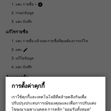
แตะ
รายชื่อ
>
add_circle
กรอกข้อมูล
แตะ
บันทึก
แก้ไขรายชื่อ
แตะ
รายชื่อ
แล้วแตะรายชื่อที่คุณต้องการแก้ไข
แตะ
edit
แก้ไขข้อมูล
แตะ
บันทึก
ค้นหารายชื่อ
การตั้งค่าคุกกี้
แตะ
รายชื่อ
แตะ
search
เราใช้คุกกี้และเทคโนโลยีที่คล้ายคลึงกันเพื่อ
ปรับปรุงประสบการณ์ของคุณและเพื่อการปรับแต่ง
สมาร์ทโฟน
กรองรายการรายชื่อ
โฆษณาเฉพาะบุคคล การคลิก "ยอมรับทั้งหมด"