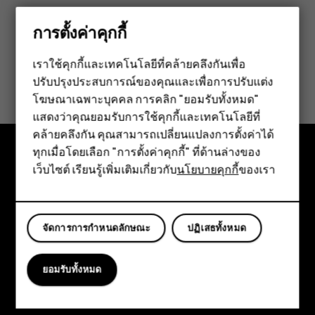
การตั้งค่าคุกกี้
เราใช้คุกกี้และเทคโนโลยีที่คล้ายคลึงกันเพื่อ
ข้อมูลนี้มีประโยชน์กับคุณหรือไม่
ปรับปรุงประสบการณ์ของคุณและเพื่อการปรับแต่ง
สมาร์ทโฟน
โฆษณาเฉพาะบุคคล การคลิก "ยอมรับทั้งหมด"
ใช่
ไม่
ฟีเจอร์โฟน
แสดงว่าคุณยอมรับการใช้คุกกี้และเทคโนโลยีที่
คล้ายคลึงกัน คุณสามารถเปลี่ยนแปลงการตั้งค่าได้
อุปกรณ์เสริม
ทุกเมื่อโดยเลือก "การตั้งค่าคุกกี้" ที่ด้านล่างของ
เว็บไซต์ เรียนรู้เพิ่มเติมเกี่ยวกับ
นโยบายคุกกี้
ของเรา
แท็บเล็ต
สำรวจ
เกี่ยวกับ
จัดการการกำหนดลักษณะ
ปฏิเสธทั้งหมด
Planet and people
การสนับสนุน
ยอมรับทั้งหมด
Facebook
Instagram
Tiktok
Youtube
Linkedin
Discord