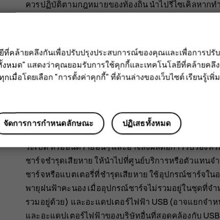
ควรปฏิบัติตามกฎหมายของท้องถิ่น นำไปรีไซเคิลหากทำ
อย่าให้แบตเตอรี่อยู่ในความดันอากาศที่ต่ำมากหรือปล่อยทิ
อาจทำให้แบตเตอรี่ระเบิดหรือมีของเหลวหรือก๊าซไวไฟรั
ลยีที่คล้ายคลึงกันเพื่อปรับปรุงประสบการณ์ของคุณและเพื่อการป
ห้ามถอดชิ้นส่วน ตัด ทุบ ดัดงอ เจาะ หรือสร้างความเสียห
ั้งหมด" แสดงว่าคุณยอมรับการใช้คุกกี้และเทคโนโลยีที่คล้ายคล
ของเหลวนั้นสัมผัสกับผิวหนังหรือดวงตา หากสัมผัสโดนผิ
กเมื่อโดยเลือก "การตั้งค่าคุกกี้" ที่ด้านล่างของเว็บไซต์ เรียนรู้เพิ่ม
หรือรีบไปพบแพทย์ ห้ามดัดแปลง พยายามใส่วัตถุแปลก
ของเหลวชนิดอื่นๆ หากแบตเตอรี่เสียหาย อาจทำให้เกิด
ใช้แบตเตอรี่หรืออุปกรณ์ชาร์จตามวัตถุประสงค์การใช้งา
จัดการการกำหนดลักษณะ
ปฏิเสธทั้งหมด
แบตเตอรี่หรืออุปกรณ์ชาร์จที่ไม่ได้รับการรับรองหรือใช้
ระเบิด หรืออันตรายอื่นๆ และอาจส่งผลต่อการรับรองหรื
ชาร์จชำรุดเสียหาย ให้นำไปที่ศูนย์บริการหรือตัวแทนจ
ชาร์จหรือแบตเตอรี่ที่ชำรุดเสียหาย ใช้อุปกรณ์ชาร์จใน
พายุฝนฟ้าคะนอง เมื่ออุปกรณ์ชาร์จไม่รวมอยู่ในชุดที่จำ
รวมอยู่ด้วย) และอะแดปเตอร์ไฟฟ้า USB (อาจแยกจำหน
และอะแดปเตอร์ไฟฟ้าของบริษัทอื่นที่สอดคล้องกับ USB 