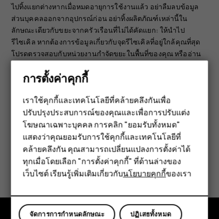
ไปทิ้งแยกต่างหากเมื่อหมดอายุการใช้งานแล้ว อย่าลืมลบข้อมูล
ส่วนบุคคลออกจากอุปกรณ์ก่อน อย่าทิ้งผลิตภัณฑ์เหล่านี้ใน
ลักษณะเดียวกับขยะจากครัวเรือนที่ไม่ได้คัดแยก: ให้นำไป
รีไซเคิล หากต้องการข้อมูลเกี่ยวกับจุดรีไซเคิลที่อยู่ใกล้คุณที่สุด
โปรดตรวจสอบกับหน่วยงานกำจัดขยะในพื้นที่ของคุณ หรืออ่าน
เกี่ยวกับโปรแกรมนำกลับของ HMD และความพร้อมใช้งานใน
การตั้งค่าคุกกี้
ประเทศของคุณได้ที่
www.hmd.com/phones/support/topics/recycle
เราใช้คุกกี้และเทคโนโลยีที่คล้ายคลึงกันเพื่อ
ปรับปรุงประสบการณ์ของคุณและเพื่อการปรับแต่ง
สมาร์ทโฟน
โฆษณาเฉพาะบุคคล การคลิก "ยอมรับทั้งหมด"
ฟีเจอร์โฟน
แสดงว่าคุณยอมรับการใช้คุกกี้และเทคโนโลยีที่
คล้ายคลึงกัน คุณสามารถเปลี่ยนแปลงการตั้งค่าได้
อุปกรณ์เสริม
ทุกเมื่อโดยเลือก "การตั้งค่าคุกกี้" ที่ด้านล่างของ
ข้อมูลนี้มีประโยชน์กับคุณหรือไม่
เว็บไซต์ เรียนรู้เพิ่มเติมเกี่ยวกับ
นโยบายคุกกี้
ของเรา
แท็บเล็ต
ใช่
ไม่
จัดการการกำหนดลักษณะ
ปฏิเสธทั้งหมด