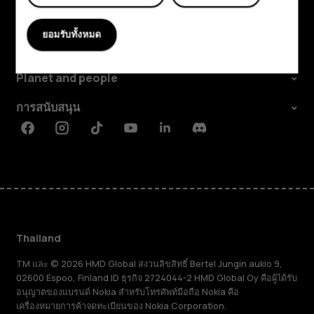
สำรวจ
ยอมรับทั้งหมด
เกี่ยวกับ
Planet and people
การสนับสนุน
Facebook
Instagram
Tiktok
Youtube
Linkedin
Discord
Thailand
TM และ © 2026 HMD Global สงวนลิขสิทธิ์ Bertel Jungin aukio 9,
02600 Espoo, Finland ID ธุรกิจ 2724044-2 HMD Global Oy คือผู้ได้รับ
อนุญาตของแบรนด์ Nokia สำหรับโทรศัพท์มือถือ Nokia คือ
เครื่องหมายการค้าจดทะเบียนของ Nokia Corporation.