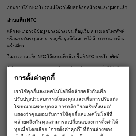
ก่อนการใช้ NFC โปรดแน่ใจว่าได้ปลดล็อกหน้าจอและปุ่มกดแล้ว
อ่านแท็ก NFC
แท็ก NFC อาจมีข้อมูลบางอย่าง เช่น ที่อยู่เว็บ หมายเลขโทรศัพท์
หรือนามบัตร คุณสามารถดูข้อมูลที่ต้องการได้ด้วยการแตะเพียง
ครั้งเดียว
ในการอ่านแท็ก NFC ให้แตะแท็กด้วยพื้นที่ NFC ของโทรศัพท์
หมายเหตุ
: แอปและบริการชำระเงินและจองตั๋วมีให้บริการ
การตั้งค่าคุกกี้
โดยบุคคลภายนอก HMD Global ไม่รับประกันหรือรับผิด
ชอบใดๆ ต่อแอปหรือบริการดังกล่าว รวมถึงการสนับสนุน
ความสามารถในการใช้งาน การทำธุรกรรม หรือการสูญ
เราใช้คุกกี้และเทคโนโลยีที่คล้ายคลึงกันเพื่อ
เสียมูลค่าทางการเงินใดๆ คุณอาจต้องติดตั้งและเปิดใช้งาน
ปรับปรุงประสบการณ์ของคุณและเพื่อการปรับแต่ง
สมาร์ทโฟน
การ์ดที่คุณเพิ่มใหม่ รวมทั้งแอปการชำระเงินหรือจองตั๋ว
โฆษณาเฉพาะบุคคล การคลิก "ยอมรับทั้งหมด"
ฟีเจอร์โฟน
หลังการซ่อมอุปกรณ์ของคุณ
แสดงว่าคุณยอมรับการใช้คุกกี้และเทคโนโลยีที่
คล้ายคลึงกัน คุณสามารถเปลี่ยนแปลงการตั้งค่าได้
อุปกรณ์เสริม
เชื่อมต่ออุปกรณ์เสริม Bluetooth ด้วย NFC
ทุกเมื่อโดยเลือก "การตั้งค่าคุกกี้" ที่ด้านล่างของ