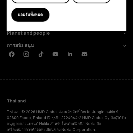
สำรวจ
ยอมรับทั้งหมด
เกี่ยวกับ
Planet and people
การสนับสนุน
Facebook
Instagram
Tiktok
Youtube
Linkedin
Discord
Thailand
TM และ © 2026 HMD Global สงวนลิขสิทธิ์ Bertel Jungin aukio 9,
02600 Espoo, Finland ID ธุรกิจ 2724044-2 HMD Global Oy คือผู้ได้รับ
อนุญาตของแบรนด์ Nokia สำหรับโทรศัพท์มือถือ Nokia คือ
เครื่องหมายการค้าจดทะเบียนของ Nokia Corporation.