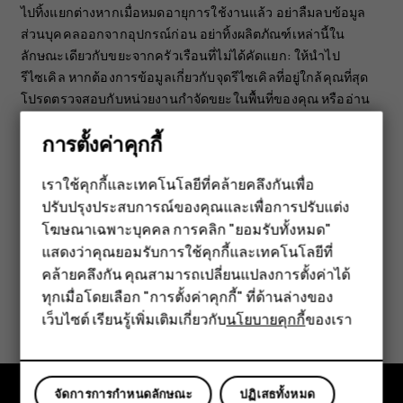
ไปทิ้งแยกต่างหากเมื่อหมดอายุการใช้งานแล้ว อย่าลืมลบข้อมูล
ส่วนบุคคลออกจากอุปกรณ์ก่อน อย่าทิ้งผลิตภัณฑ์เหล่านี้ใน
ลักษณะเดียวกับขยะจากครัวเรือนที่ไม่ได้คัดแยก: ให้นำไป
รีไซเคิล หากต้องการข้อมูลเกี่ยวกับจุดรีไซเคิลที่อยู่ใกล้คุณที่สุด
โปรดตรวจสอบกับหน่วยงานกำจัดขยะในพื้นที่ของคุณ หรืออ่าน
เกี่ยวกับโปรแกรมนำกลับของ HMD และความพร้อมใช้งานใน
การตั้งค่าคุกกี้
ประเทศของคุณได้ที่
www.hmd.com/phones/support/topics/recycle
เราใช้คุกกี้และเทคโนโลยีที่คล้ายคลึงกันเพื่อ
ปรับปรุงประสบการณ์ของคุณและเพื่อการปรับแต่ง
สมาร์ทโฟน
โฆษณาเฉพาะบุคคล การคลิก "ยอมรับทั้งหมด"
ฟีเจอร์โฟน
แสดงว่าคุณยอมรับการใช้คุกกี้และเทคโนโลยีที่
คล้ายคลึงกัน คุณสามารถเปลี่ยนแปลงการตั้งค่าได้
อุปกรณ์เสริม
ทุกเมื่อโดยเลือก "การตั้งค่าคุกกี้" ที่ด้านล่างของ
ข้อมูลนี้มีประโยชน์กับคุณหรือไม่
เว็บไซต์ เรียนรู้เพิ่มเติมเกี่ยวกับ
นโยบายคุกกี้
ของเรา
แท็บเล็ต
ใช่
ไม่
จัดการการกำหนดลักษณะ
ปฏิเสธทั้งหมด