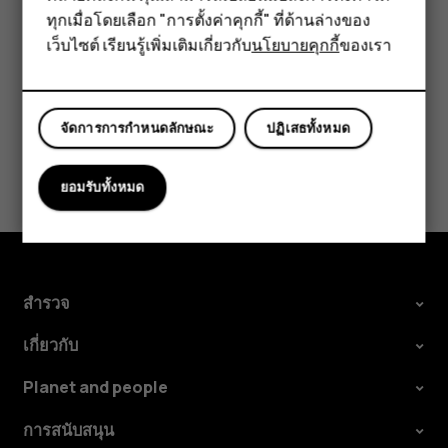
อุปกรณ์เสริม
ทุกเมื่อโดยเลือก "การตั้งค่าคุกกี้" ที่ด้านล่างของ
ล่างของหน้าจอ
เว็บไซต์ เรียนรู้เพิ่มเติมเกี่ยวกับ
นโยบายคุกกี้
ของเรา
แท็บเล็ต
จัดการการกำหนดลักษณะ
ปฏิเสธทั้งหมด
ข้อมูลนี้มีประโยชน์กับคุณหรือไม่
ยอมรับทั้งหมด
ใช่
ไม่
สำรวจ
เกี่ยวกับ
Planet and people
การสนับสนุน