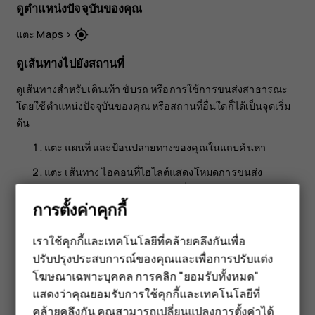
ดูตำแหน่งปัจจุบันของคุณ
แตะ
Maps
>
my_location
ดูเส้นทางไปยังสถานที่
ดูเส้นทางสำหรับเดินเท้า ขับรถ หรือการใช้การขนส่งสาธารณะ
โดยใช้ตำแหน่งปัจจุบันของคุณ หรือสถานที่อื่นใดก็ได้เป็นจุดเริ่ม
ต้น
แตะ
แผนที่
และป้อนปลายทางของคุณในแถบค้นหา
แตะ
เส้นทาง
ไอคอนที่ไฮไลต์แสดงโหมดการขนส่ง
ตัวอย่างเช่น
หากต้องการเปลี่ยนโหมด ให้เลือกโหมด
directions_car
การตั้งค่าคุกกี้
ใหม่ใต้แถบค้นหา
หากคุณไม่ต้องการให้จุดเริ่มต้นเป็นตำแหน่งปัจจุบัน ให้แตะ
เราใช้คุกกี้และเทคโนโลยีที่คล้ายคลึงกันเพื่อ
ตำแหน่งของคุณ
และค้นหาจุดเริ่มต้นใหม่
ปรับปรุงประสบการณ์ของคุณและเพื่อการปรับแต่ง
สมาร์ทโฟน
แตะ
เริ่ม
เพื่อเริ่มการนำทาง
โฆษณาเฉพาะบุคคล การคลิก "ยอมรับทั้งหมด"
ฟีเจอร์โฟน
แสดงว่าคุณยอมรับการใช้คุกกี้และเทคโนโลยีที่
แผนที่จะแสดงเส้นทาง พร้อมทั้งระยะทางไปยังสถานที่ดังกล่าวโดย
คล้ายคลึงกัน คุณสามารถเปลี่ยนแปลงการตั้งค่าได้
ประมาณ หากต้องการดูเส้นทางโดยละเอียด ให้เลื่อนขึ้นจากด้าน