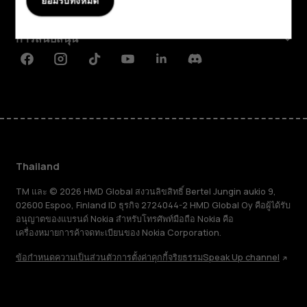
ยอมรับทั้งหมด
Planet and people
การสนับสนุน
Facebook
Instagram
Tiktok
Youtube
Linkedin
Discord
Thailand
TM และ © 2026 HMD Global สงวนลิขสิทธิ์ Bertel Jungin aukio 9,
02600 Espoo, Finland ID ธุรกิจ 2724044-2 HMD Global Oy คือผู้ได้รับ
อนุญาตของแบรนด์ Nokia สำหรับโทรศัพท์มือถือ Nokia คือ
เครื่องหมายการค้าจดทะเบียนของ Nokia Corporation.
ข้อกำหนด
ความเป็นส่วนตัว
การตั้งค่าคุกกี้
จริยธรรม
Speak Up channel