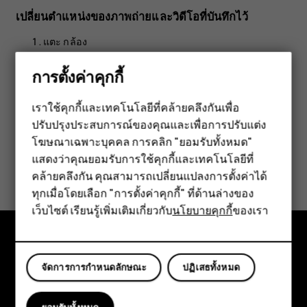
เปลี่ยนตำแหน่งของภาพถ่ายและวิดีโอที่บันทึกไว้
แตะ
กล้อง
แตะ
>
การตั้งค่า
>
การเก็บข้อมูล
menu
การตั้งค่าคุกกี้
เราใช้คุกกี้และเทคโนโลยีที่คล้ายคลึงกันเพื่อ
ปรับปรุงประสบการณ์ของคุณและเพื่อการปรับแต่ง
สมาร์ทโฟน
โฆษณาเฉพาะบุคคล การคลิก "ยอมรับทั้งหมด"
ฟีเจอร์โฟน
แสดงว่าคุณยอมรับการใช้คุกกี้และเทคโนโลยีที่
ข้อมูลนี้มีประโยชน์กับคุณหรือไม่
คล้ายคลึงกัน คุณสามารถเปลี่ยนแปลงการตั้งค่าได้
อุปกรณ์เสริม
ทุกเมื่อโดยเลือก "การตั้งค่าคุกกี้" ที่ด้านล่างของ
ใช่
ไม่
เว็บไซต์ เรียนรู้เพิ่มเติมเกี่ยวกับ
นโยบายคุกกี้
ของเรา
แท็บเล็ต
สำรวจ
จัดการการกำหนดลักษณะ
ปฏิเสธทั้งหมด
เกี่ยวกับ