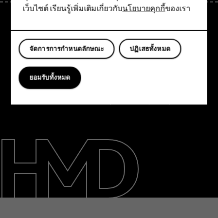
เว็บไซต์ เรียนรู้เพิ่มเติมเกี่ยวกับ
นโยบายคุกกี้
ของเรา
แท็บเล็ต
Thailand
จัดการการกำหนดลักษณะ
ปฏิเสธทั้งหมด
TM และ © 2026 HMD Global สงวนลิขสิทธิ์ Bertel Jungin aukio 9,
02600 Espoo, Finland ID ธุรกิจ 2724044-2 HMD Global Oy คือผู้ได้รับ
อนุญาตของแบรนด์ Nokia สำหรับโทรศัพท์มือถือ Nokia คือ
ยอมรับทั้งหมด
เครื่องหมายการค้าจดทะเบียนของ Nokia Corporation.
ข้อกำหนด
ความเป็นส่วนตัว
การตั้งค่าคุกกี้
จริยธรรม
Speak Up channel
เกี่ยวกับ
ซ่อมแซม ใช้ซ้ำ รีไซเคิล
การสนับสนุน
Thailand