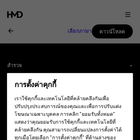
คู่มือ
ผู้
เลือกภาษา
ดาวน์โหลด
ใช้
Nokia
สำรวจ
8.1
เกี่ยวกับ
การตั้งค่าคุกกี้
Planet and people
เราใช้คุกกี้และเทคโนโลยีที่คล้ายคลึงกันเพื่อ
การสนับสนุน
ปรับปรุงประสบการณ์ของคุณและเพื่อการปรับแต่ง
สมาร์ทโฟน
โฆษณาเฉพาะบุคคล การคลิก "ยอมรับทั้งหมด"
Facebook
Instagram
Tiktok
Youtube
Linkedin
Discord
ฟีเจอร์โฟน
แสดงว่าคุณยอมรับการใช้คุกกี้และเทคโนโลยีที่
คล้ายคลึงกัน คุณสามารถเปลี่ยนแปลงการตั้งค่าได้
อุปกรณ์เสริม
ทุกเมื่อโดยเลือก "การตั้งค่าคุกกี้" ที่ด้านล่างของ