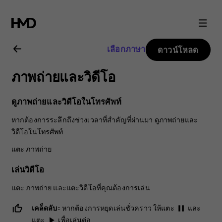
คู่มือ
ผู้
เลือกภาษา
ดาวน์โหลด
ใช้
ภาพถ่ายและวิดีโอ
Nokia
ดูภาพถ่ายและวิดีโอในโทรศัพท์
8.1
หากต้องการระลึกถึงช่วงเวลาที่สำคัญที่ผ่านมา ดูภาพถ่ายและ
วิดีโอในโทรศัพท์
แตะ
ภาพถ่าย
เล่นวิดีโอ
แตะ
ภาพถ่าย
และแตะวิดีโอที่คุณต้องการเล่น
เคล็ดลับ:
หากต้องการหยุดเล่นชั่วคราว ให้แตะ
และ
pause
แตะ
เพื่อเล่นต่อ
play_arrow