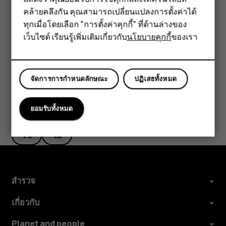
ฟีเจอร์โฟน
อย่างรวดเร็วและง่ายดาย
คล้ายคลึงกัน คุณสามารถเปลี่ยนแปลงการตั้งค่าได้
อุปกรณ์เสริม
ใน
ภาพถ่าย
ให้แตะภาพถ่ายที่คุณต้องการแชร์ แล้วแตะ
share
ทุกเมื่อโดยเลือก "การตั้งค่าคุกกี้" ที่ด้านล่างของ
เว็บไซต์ เรียนรู้เพิ่มเติมเกี่ยวกับ
นโยบายคุกกี้
ของเรา
แท็บเล็ต
เลือกวิธีที่คุณต้องการแชร์ภาพถ่ายหรือวิดีโอ
จัดการการกำหนดลักษณะ
ปฏิเสธทั้งหมด
ข้อมูลนี้มีประโยชน์กับคุณหรือไม่
ยอมรับทั้งหมด
ใช่
ไม่
สำรวจ
เกี่ยวกับ
Planet and people