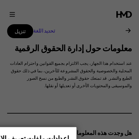
دليل
مستخدم
تحديد اللغة
تنزيل
Nokia
معلومات حول إدارة الحقوق الرقمية
C1
عند استخدام هذا الجهاز، ‏‫يجب الالتزام بجميع القوانين واحترام العادات
2nd
المحلية والخصوصية والحقوق المشروعة للآخرين، بما في ذلك حقوق
الطبع والنشر. قد تمنعك حقوق النشر والطبع من نسخ الصور
والموسيقى والمحتويات الأخرى أو تعديلها أو نقلها.
Edition
هل وجدت هذه المعلومات مفيدة؟
إعدادات ملفات تعريف الار