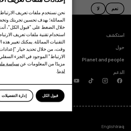
نعم
لا
الهواتف الذكية
نحن نستخدم ملفات تعريف الارتباط 
المماثلة؛ بهدف تحسين تجربتك وتخص
الهواتف المميزة
خلال الضغط على "قبول الكل"، أنت
استخدام تقنية ملفات تعريف الارتبا
HMD Terra M
استكشف
التقنيات المماثلة. يمكنك تغيير هذه 
HMD DUB
حول
وقت، من خلال تحديد خيار "إعدادا
الارتباط" الموجود في الجزء السفل
HMD Watch
Planet and people
مزيدًا من المعلومات عن
سياسة ملفا
لدينا
.
للأعمال
الدعم
Discord
Linkedin
Youtube
Tiktok
Instagram
Facebook
قبول الكل
إدارة التفضيلات
English
Iraq