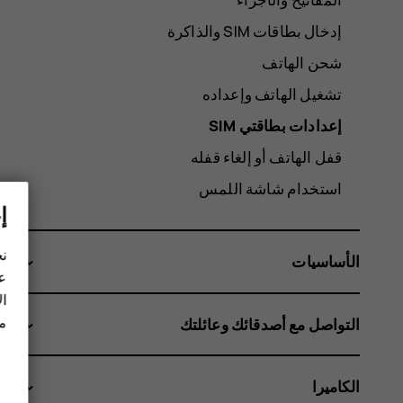
شحن الهاتف
تشغيل الهاتف وإعداده
إعدادات بطاقتي SIM
قفل الهاتف أو إلغاء قفله
استخدام شاشة اللمس
إ
نح
الأساسيات
عل
ال
مز
التواصل مع أصدقائك وعائلتك
الكاميرا