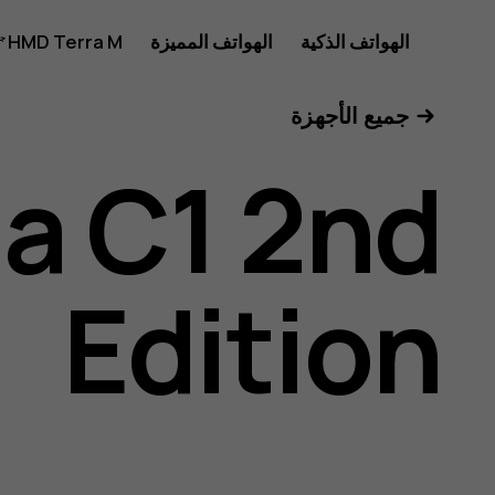
دليل
الهواتف الذكية
الهواتف المميزة
HMD Terra M
للأعمال
جميع الأجهزة
مستخدم
a C1 2nd
Nokia
Edition
C1