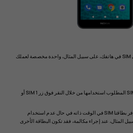
‏‫إذا كان هاتفك يدعم بطاقتي SIM، فيمكنك استخدام بطاقتي SIM في هاتفك، على سبيل المثال، واحدة مخصصة لعملك
على سبيل المثال، عند إجراء مكالمة، يمكنك اختيار بطاقة SIM المطلوب استخدامها من خلال النقر فوق زر SIM 1 أو
يعرض هاتفك حالة الشبكة لبطاقتي SIM بشكل منفصل. تتوفر بطاقتا SIM في الوقت ذاته في حال عدم استخدام
ن إحدى بطاقتي SIM نشطة، على سبيل المثال، عند إجراء مكالمة، فقد تكون البطاقة الأخرى