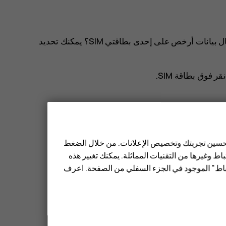
هل تريد ألا يتداخل العمل مع وقت فراغك؟ أو هل لديك اتصال بيانات أرخص على إحدى بطاقتي SIM؟ يمكنك تحديد
نقر فوق بطاقة SIM.
 تحسين تجربتك وتخصيص الإعلانات. من خلال الضغط
ط وغيرها من التقنيات المماثلة. يمكنك تغيير هذه
تباط" الموجود في الجزء السفلي من الصفحة. اعرف