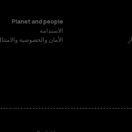
Planet and people
الاستدامة
ر
الأمان والخصوصية والامتثا
الهواتف الذكية
الهواتف المميز
HMD Terra M