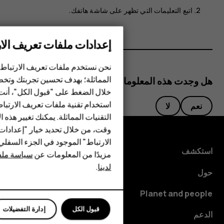
اتبع التعليمات التي تظهر على شاشة هاتفك.
إعدادات ملفات تعريف الار
الهواتف الذكية
نحن نستخدم ملفات تعريف الارتباط 
المماثلة؛ بهدف تحسين تجربتك وتخص
هل وجدت هذه المعلومات مفيدة؟
الهواتف المميزة
خلال الضغط على "قبول الكل"، أنت
استخدام تقنية ملفات تعريف الارتبا
HMD Terra M
نعم
لا
التقنيات المماثلة. يمكنك تغيير هذه 
HMD DUB
وقت، من خلال تحديد خيار "إعدادا
الارتباط" الموجود في الجزء السفل
HMD Watch
استكشف
مزيدًا من المعلومات عن
سياسة ملفا
لدينا
.
للأعمال
حول
Planet and people
قبول الكل
إدارة التفضيلات
الدعم