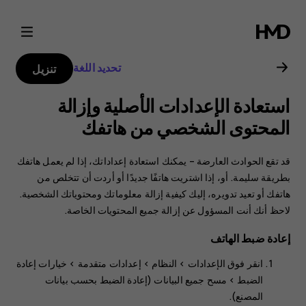
دليل
مستخدم
تحديد اللغة
تنزيل
Nokia
استعادة الإعدادات الأصلية وإزالة
C1
المحتوى الشخصي من هاتفك
2nd
قد تقع الحوادث العارضة – يمكنك استعادة إعداداتك، إذا لم يعمل هاتفك
بطريقة سليمة. أو، إذا اشتريت هاتفًا جديدًا أو أردت أن تتخلص من
Edition
هاتفك أو تعيد تدويره، إليك كيفية إزالة معلوماتك ومحتوياتك الشخصية.
لاحظ أنك أنت المسؤول عن إزالة جميع المحتويات الخاصة.
إعادة ضبط الهاتف
انقر فوق
الإعدادات‏‎
>
النظام‏‎
>
إعدادات متقدمة
>
خيارات إعادة
الضبط
>
مسح جميع البيانات (إعادة الضبط بحسب بيانات
المصنع)
.