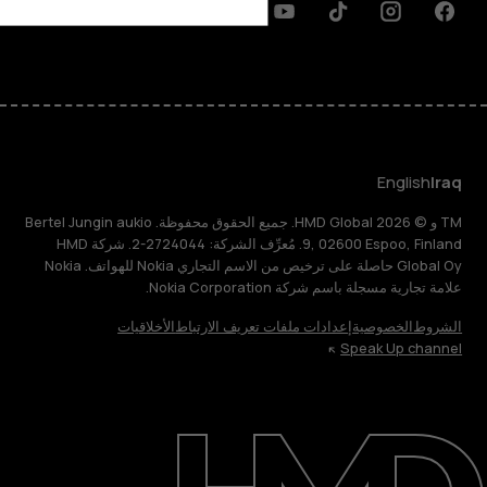
Discord
Linkedin
Youtube
Tiktok
Instagram
Facebook
English
Iraq
TM و © 2026 HMD Global. جميع الحقوق محفوظة. Bertel Jungin aukio
9, 02600 Espoo, Finland. مُعرِّف الشركة: 2724044-2. شركة HMD
Global Oy حاصلة على ترخيص من الاسم التجاري Nokia للهواتف. Nokia
علامة تجارية مسجلة باسم شركة Nokia Corporation.
الشروط
الخصوصية
إعدادات ملفات تعريف الارتباط
الأخلاقيات
Speak Up channel
حول