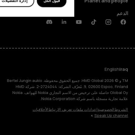
Planet and people
قبول الكل
إدارة التفضيلات
الدعم
Discord
Linkedin
Youtube
Tiktok
Instagram
Facebook
English
Iraq
TM و © 2026 HMD Global. جميع الحقوق محفوظة. Bertel Jungin aukio
9, 02600 Espoo, Finland. مُعرِّف الشركة: 2724044-2. شركة HMD
Global Oy حاصلة على ترخيص من الاسم التجاري Nokia للهواتف. Nokia
علامة تجارية مسجلة باسم شركة Nokia Corporation.
الشروط
الخصوصية
إعدادات ملفات تعريف الارتباط
الأخلاقيات
Speak Up channel