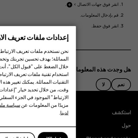
انقر فوق
جهات الاتصال
>
.
add_circle
قم بإدخال المعلومات.
انقر فوق
حفظ
.
إعدادات ملفات تعريف الار
الهواتف الذكية
نحن نستخدم ملفات تعريف الارتباط 
المماثلة؛ بهدف تحسين تجربتك وتخص
الهواتف المميزة
خلال الضغط على "قبول الكل"، أنت
هل وجدت هذه المعلومات مفيدة؟
استخدام تقنية ملفات تعريف الارتبا
HMD Terra M
التقنيات المماثلة. يمكنك تغيير هذه 
نعم
لا
HMD DUB
وقت، من خلال تحديد خيار "إعدادا
الارتباط" الموجود في الجزء السفل
HMD Watch
مزيدًا من المعلومات عن
سياسة ملفا
استكشف
لدينا
.
للأعمال
حول