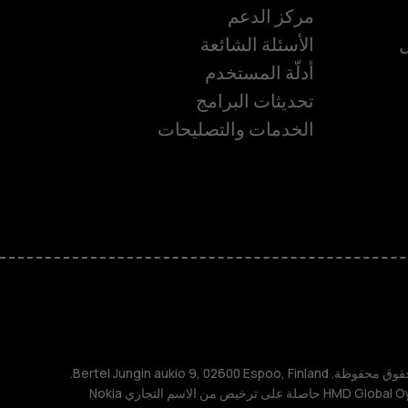
مركز الدعم
ل
الأسئلة الشائعة
أدلّة المستخدم
تحديثات البرامج
الخدمات والتصليحات
ة
TM و © 2026 HMD Global. جميع الحقوق محفوظة. Bertel Jungin aukio 9, 02600 Espoo, Finland.
مُعرِّف الشركة: 2724044-2. شركة HMD Global Oy حاصلة على ترخيص من الاسم التجاري Nokia