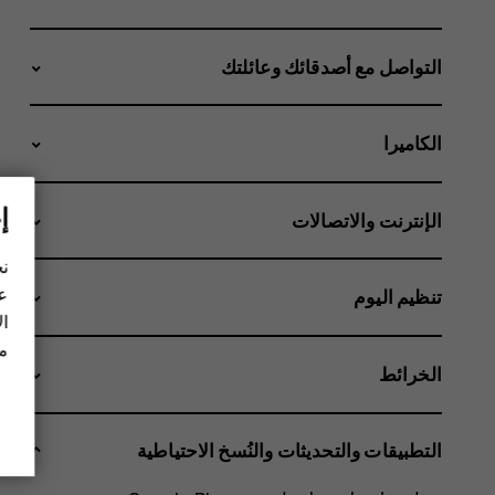
التواصل مع أصدقائك وعائلتك
الكاميرا
إ
الإنترنت والاتصالات
نح
عل
تنظيم اليوم
ال
مز
الخرائط
التطبيقات والتحديثات والنُسخ الاحتياطية