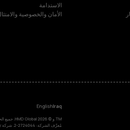
الاستدامة
ر
الأمان والخصوصية والامتثا
الهواتف الذكية
الهواتف المميز
HMD Terra M
HMD DUB
English
Iraq
HMD Watch