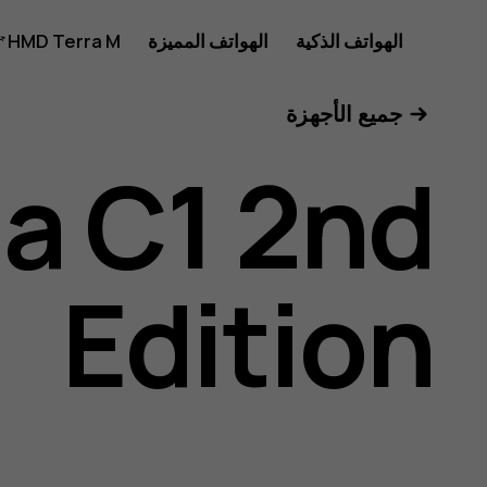
دليل
الهواتف الذكية
الهواتف المميزة
HMD Terra M
للأعمال
جميع الأجهزة
مستخدم
a C1 2nd
Nokia
Edition
C1