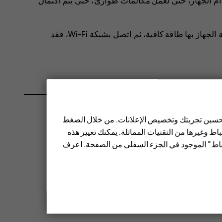
م الجهاز، حتى لعمل مكالمات طوارئ، حتى يتم اكتمال
قبل بدء التحديث، قم بتوصيل جهاز الشحن أو تأكد أن بطارية الجهاز بها طاقة كافية، ثم اتصل بشبكة Wi-Fi، فقد
 تحسين تجربتك وتخصيص الإعلانات. من خلال الضغط
ط وغيرها من التقنيات المماثلة. يمكنك تغيير هذه
تباط" الموجود في الجزء السفلي من الصفحة. اعرف