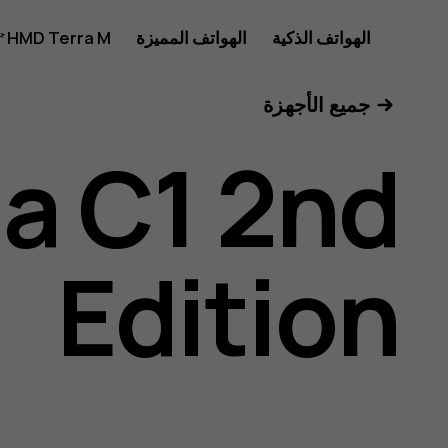
دليل
الهواتف الذكية
الهواتف المميزة
HMD Terra M
للأعمال
جميع الأجهزة
مستخدم
a C1 2nd
Nokia
Edition
C1