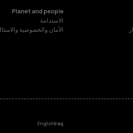
Planet and people
الاستدامة
ر
الأمان والخصوصية والامتثا
الهواتف الذكية
الهواتف المميز
HMD Terra M
HMD DUB
English
Iraq