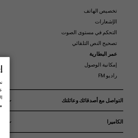
تخصيص الهاتف
الإشعارات
التحكم في مستوى الصوت
تصحيح النص التلقائي
عمر البطارية
إمكانية الوصول
إ
راديو FM
نح
عل
ال
التواصل مع أصدقائك وعائلتك
مز
الكاميرا