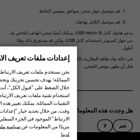
قم بتوصيل جهاز شحن متوافق بمقبس الحائط.
قم بتوصيل الكابل بهاتفك.
يدعم هاتفك كابل USB micro-B. يمكنك أيضًا شحن الهاتف الخاص بك
من جهاز كمبيوتر باستخدام كابل ‪USB‬، ولكن قد يستغرق ذلك وقتًا
أطول.
إعدادات ملفات تعريف الار
في حالة نفاد طاقة البطارية بالكامل، فقد يستغرق الأمر بضع دقائق
قبل أن يظهر مؤشر الشحن.
الهواتف الذكية
نحن نستخدم ملفات تعريف الارتباط 
المماثلة؛ بهدف تحسين تجربتك وتخص
الهواتف المميزة
خلال الضغط على "قبول الكل"، أنت
استخدام تقنية ملفات تعريف الارتبا
HMD Terra M
التقنيات المماثلة. يمكنك تغيير هذه 
HMD DUB
هل وجدت هذه المعلومات مفيدة؟
وقت، من خلال تحديد خيار "إعدادا
الارتباط" الموجود في الجزء السفل
HMD Watch
نعم
لا
مزيدًا من المعلومات عن
سياسة ملفا
لدينا
.
للأعمال