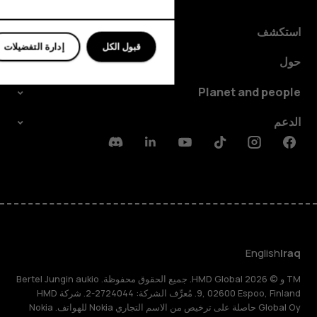
استكشف
قبول الكل
إدارة التفضيلات
حول
Planet and people
الدعم
Discord
Linkedin
Youtube
Tiktok
Instagram
Facebook
English
Iraq
TM و © 2026 HMD Global. جميع الحقوق محفوظة. Bertel Jungin aukio
9, 02600 Espoo, Finland. مُعرِّف الشركة: 2724044-2. شركة HMD
Global Oy حاصلة على ترخيص من الاسم التجاري Nokia للهواتف. Nokia