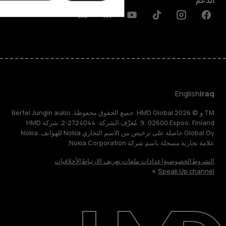
الدعم
Discord
Linkedin
Youtube
Tiktok
Instagram
Facebook
English
Iraq
TM و © 2026 HMD Global. جميع الحقوق محفوظة. Bertel Jungin aukio
9, 02600 Espoo, Finland. مُعرِّف الشركة: 2724044-2. شركة HMD
Global Oy حاصلة على ترخيص من الاسم التجاري Nokia للهواتف. Nokia
علامة تجارية مسجلة باسم شركة Nokia Corporation.
الشروط
الخصوصية
إعدادات ملفات تعريف الارتباط
الأخلاقيات
Speak Up channel
حول