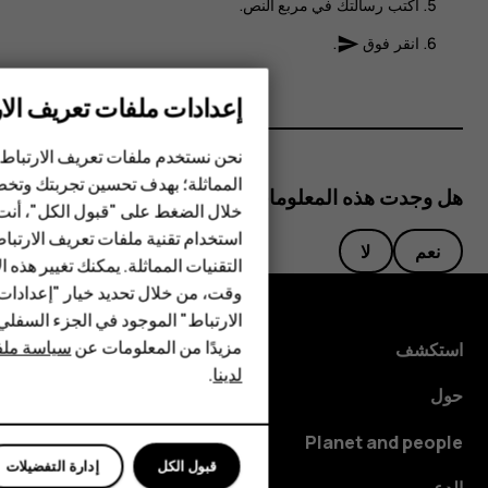
اكتب رسالتك في مربع النص.
انقر فوق
.
send
إعدادات ملفات تعريف الار
الهواتف الذكية
نحن نستخدم ملفات تعريف الارتباط 
المماثلة؛ بهدف تحسين تجربتك وتخص
الهواتف المميزة
هل وجدت هذه المعلومات مفيدة؟
خلال الضغط على "قبول الكل"، أنت
استخدام تقنية ملفات تعريف الارتبا
HMD Terra M
نعم
لا
التقنيات المماثلة. يمكنك تغيير هذه 
HMD DUB
وقت، من خلال تحديد خيار "إعدادا
الارتباط" الموجود في الجزء السفل
HMD Watch
مزيدًا من المعلومات عن
سياسة ملفا
استكشف
لدينا
.
للأعمال
حول
Planet and people
قبول الكل
إدارة التفضيلات