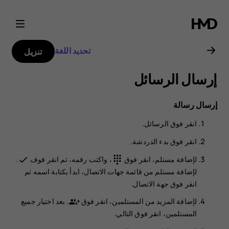
دليل
مستخدم
تحديد اللغة
تنزيل
Nokia
إرسال الرسائل
C1
إرسال رسالة
2nd
انقر فوق
الرسائل
.
Edition
انقر فوق
بدء الدردشة
.
لإضافة مستلم، انقر فوق
، واكتب رقمه، ثم انقر فوف
.
done
dialpad
لإضافة مستلم من قائمة جهات الاتصال، ابدأ بكتابة اسمه ثم
انقر فوق جهة الاتصال.
لإضافة المزيد من المستلمين، انقر فوق
. بعد اختيار جميع
المستلمين، انقر فوق
التالي
.