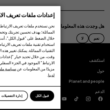
إعدادات ملفات تعريف الار
الهواتف الذكية
هل وجدت هذه المعلومات مفيدة؟
نحن نستخدم ملفات تعريف الارتباط 
المماثلة؛ بهدف تحسين تجربتك وتخص
الهواتف المميزة
خلال الضغط على "قبول الكل"، أنت
نعم
لا
استخدام تقنية ملفات تعريف الارتبا
HMD Terra M
التقنيات المماثلة. يمكنك تغيير هذه 
HMD DUB
وقت، من خلال تحديد خيار "إعدادا
استكشف
الارتباط" الموجود في الجزء السفل
HMD Watch
مزيدًا من المعلومات عن
سياسة ملفا
حول
لدينا
.
للأعمال
Planet and people
الدعم
قبول الكل
إدارة التفضيلات
Discord
Linkedin
Youtube
Tiktok
Instagram
Facebook