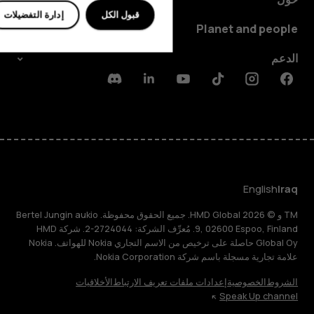
قبول الكل
إدارة التفضيلات
Planet and people
الدعم
Discord
Linkedin
Youtube
Tiktok
Instagram
Facebook
English
Iraq
TM و © 2026 HMD Global. جميع الحقوق محفوظة. Bertel Jungin aukio
9, 02600 Espoo, Finland. مُعرِّف الشركة: 2724044-2. شركة HMD
Global Oy حاصلة على ترخيص من الاسم التجاري Nokia للهواتف. Nokia
علامة تجارية مسجلة باسم شركة Nokia Corporation.
الشروط
الخصوصية
إعدادات ملفات تعريف الارتباط
الأخلاقيات
Speak Up channel