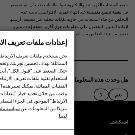
جميع المنتجات الكهربائية والإلكترونية والبطاريات يجب أن يتم تجميعها
في نقطة تجميع منفصلة عند انتهاء عمرها الافتراضي. يجب عدم
التخلص من هذه المنتجات في حاوية نفايات محلية غير مصنفة: أرسلها
لإعادة التدوير. للحصول على معلومات حول أقرب نقطة إعادة تدوير،
تحقق من هيئة التخلص من النفايات المحلية لديك.
إعدادات ملفات تعريف الار
الهواتف الذكية
نحن نستخدم ملفات تعريف الارتباط 
المماثلة؛ بهدف تحسين تجربتك وتخص
الهواتف المميزة
خلال الضغط على "قبول الكل"، أنت
استخدام تقنية ملفات تعريف الارتبا
HMD Terra M
هل وجدت هذه المعلومات مفيدة؟
التقنيات المماثلة. يمكنك تغيير هذه 
HMD DUB
وقت، من خلال تحديد خيار "إعدادا
نعم
لا
الارتباط" الموجود في الجزء السفل
HMD Watch
مزيدًا من المعلومات عن
سياسة ملفا
لدينا
.
للأعمال
استكشف
حول