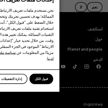
نعم
لا
الهواتف الذكية
نحن نستخدم ملفات تعريف الارتباط 
المماثلة؛ بهدف تحسين تجربتك وتخص
الهواتف المميزة
خلال الضغط على "قبول الكل"، أنت
استخدام تقنية ملفات تعريف الارتبا
HMD Terra M
استكشف
التقنيات المماثلة. يمكنك تغيير هذه 
HMD DUB
حول
وقت، من خلال تحديد خيار "إعدادا
الارتباط" الموجود في الجزء السفل
HMD Watch
Planet and people
مزيدًا من المعلومات عن
سياسة ملفا
لدينا
.
للأعمال
الدعم
Discord
Linkedin
Youtube
Tiktok
Instagram
Facebook
قبول الكل
إدارة التفضيلات
English
Iraq