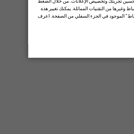
 تحسين تجربتك وتخصيص الإعلانات. من خلال الضغط
ط وغيرها من التقنيات المماثلة. يمكنك تغيير هذه
تباط" الموجود في الجزء السفلي من الصفحة. اعرف