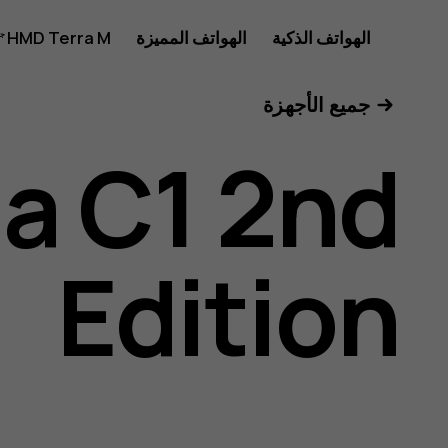
دليل
الهواتف الذكية
الهواتف المميزة
HMD Terra M
للأعمال
جميع الأجهزة
مستخدم
a C1 2nd
Nokia
Edition
C1