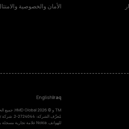
ر
الأمان والخصوصية والامتثا
الهواتف الذكية
الهواتف المميز
HMD Terra M
HMD DUB
English
Iraq
HMD Watch
للهواتف. Nokia علامة تجارية مسجلة باسم شركة Nokia Corporation.