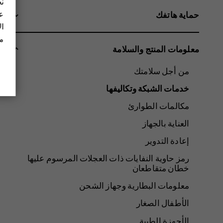
نح
عل
حماية هاتفك
ال
مز
معلومات المنتج والسلامة
من أجل سلامتك
خدمات الشبكة وتكاليفها
مكالمات الطوارئ
العناية بالجهاز
إعادة التدوير
رمز حاوية النفايات ذات العجلات المرسوم عليها
خطان متقاطعان
معلومات البطارية وجهاز الشحن
الأطفال الصغار
الأجهزة الطبية