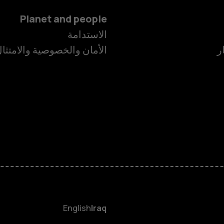
Planet and people
الاستدامة
ر
الأمان والخصوصية والامتثا
الهواتف الذكية
الهواتف المميز
HMD Terra M
HMD DUB
English
Iraq