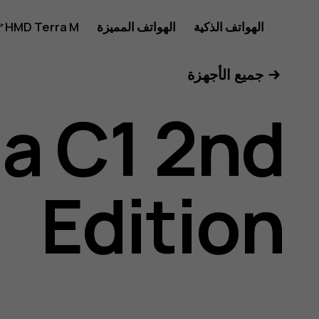
دليل
الهواتف الذكية
الهواتف المميزة
HMD Terra M
للأعمال
جميع الأجهزة
مستخدم
a C1 2nd
Nokia
Edition
C1