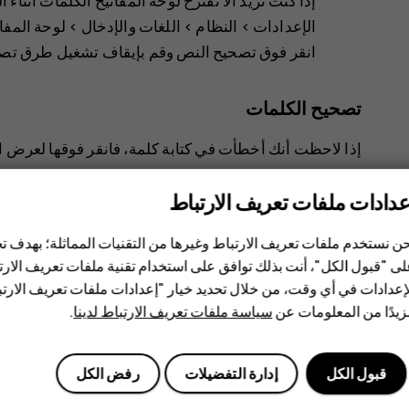
إذا كنت تريد ألا تقترح لوحة المفاتيح الكلمات أثنا
الإعدادات‏‎
>
النظام‬‏‫‏‎
>
اللغات والإدخال
>
لوحة المف‬
انقر فوق
تصحيح النص
وقم بإيقاف تشغيل طرق تصحيح
تصحيح الكلمات
إذا لاحظت أنك أخطأت في كتابة كلمة، فانقر فوقها لعرض ا
عدادات ملفات تعريف الارتباط
ن نستخدم ملفات تعريف الارتباط وغيرها من التقنيات المماثلة؛ بهدف
ى "قبول الكل"، أنت بذلك توافق على استخدام تقنية ملفات تعريف الارتبا
إعدادات في أي وقت، من خلال تحديد خيار "إعدادات ملفات تعريف الار
هل وجدت هذه المعلومات مفيدة؟
يدًا من المعلومات عن
سياسة ملفات تعريف الارتباط لدينا
.
نعم
لا
قبول الكل
إدارة التفضيلات
رفض الكل