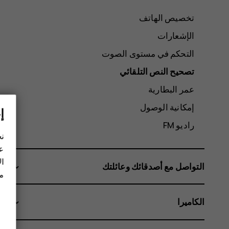
تخصيص الهاتف
الإشعارات
التحكم في مستوى الصوت
تصحيح النص التلقائي
عمر البطارية
إمكانية الوصول
إ
راديو FM
نح
عل
ال
التواصل مع أصدقائك وعائلتك
مز
الكاميرا