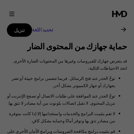
دليل
مستخدم
تحديد اللغة
تنزيل
Nokia
حماية جهازك من المحتوى الضار
C1
قد يتعرض جهازك للفيروسات وغيرها من المحتويات الضارة الأخرى.
2nd
‏‫اتخذ الاحتياطات التالية:
توخّ الحذر عند فتح الرسائل. ‏‫فربما تتضمن برامج خبيثة أو تضر
Edition
بجهازك أو جهاز الكمبيوتر بشكل آخر.‬
توخّ الحذر عند الموافقة على طلبات الاتصال أو تصفح الإنترنت أو
تنزيل المحتوى. لا تقبل اتصالات بلوتوث من أية مصادر لا تثق بها.
لا تقم بتثبيت البرامج والخدمات واستخدامها إلا إذا كانت متوفرة
من مصادر تثق بها وتوفر أمانًا وحماية بشكل كافٍ.‬
قم بتثبيت برامج مكافحة الفيروسات وبرامج الأمان الأخرى على