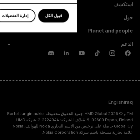
استكشف
قبول الكل
إدارة التفضيلات
حول
Planet and people
الدعم
Discord
Linkedin
Youtube
Tiktok
Instagram
Facebook
English
Iraq
TM و © 2026 HMD Global. جميع الحقوق محفوظة. Bertel Jungin aukio
9, 02600 Espoo, Finland. مُعرِّف الشركة: 2724044-2. شركة HMD
Global Oy حاصلة على ترخيص من الاسم التجاري Nokia للهواتف. Nokia
علامة تجارية مسجلة باسم شركة Nokia Corporation.