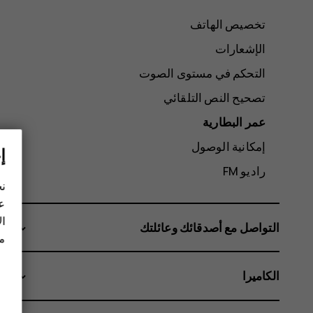
تخصيص الهاتف
الإشعارات
التحكم في مستوى الصوت
تصحيح النص التلقائي
عمر البطارية
إمكانية الوصول
إ
راديو FM
نح
عل
ال
التواصل مع أصدقائك وعائلتك
مز
الكاميرا