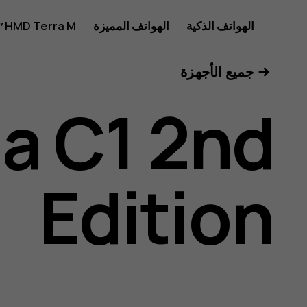
دليل
الهواتف الذكية
الهواتف المميزة
HMD Terra M
للأعمال
جميع الأجهزة
مستخدم
a C1 2nd
Nokia
Edition
C1