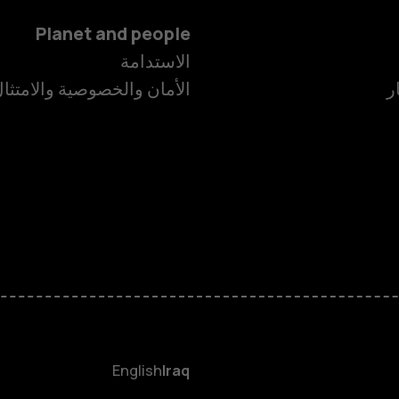
Planet and people
الاستدامة
ر
الأمان والخصوصية والامتثا
الهواتف الذكية
الهواتف المميز
HMD Terra M
HMD DUB
English
Iraq