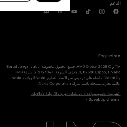
الدعم
Discord
Linkedin
Youtube
Tiktok
Instagram
Facebook
English
Iraq
TM و © 2026 HMD Global. جميع الحقوق محفوظة. Bertel Jungin aukio
9, 02600 Espoo, Finland. مُعرِّف الشركة: 2724044-2. شركة HMD
Global Oy حاصلة على ترخيص من الاسم التجاري Nokia للهواتف. Nokia
علامة تجارية مسجلة باسم شركة Nokia Corporation.
الشروط
الخصوصية
إعدادات ملفات تعريف الارتباط
الأخلاقيات
Speak Up channel