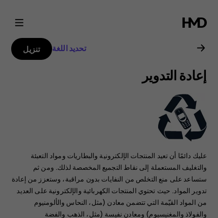
دليل
مستخدم
تحديد اللغة
تنزيل
Nokia
إعادة التدوير
C1
2nd
Edition
عليك دائمًا أن تعيد المنتجات الإلكترونية والبطاريات ومواد التعبئة
والتغليف المستعملة إلى نقاط التجميع المخصصة لذلك. ‏‫ومن ثم
ستساعد على منع التخلص من النفايات بدون مراقبة، وستعزز من إعادة
تدوير المواد.‬ حيث تحتوي المنتجات الكهربائية والإلكترونية على العديد
من المواد القيّمة التي تتضمن معادن (مثل، النحاس والألومنيوم
والفولاذ والمغنيسيوم) ومعادن نفيسة (مثل، الذهب والفضة