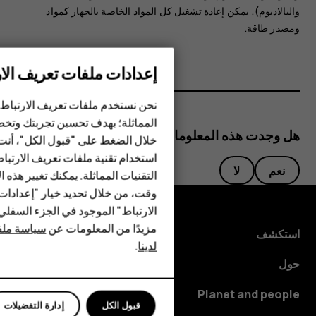
والبالاديوم). يمكن إعادة تشغيل كل المواد الخاصة بالجهاز كمواد
ومصدر طاقة.
إعدادات ملفات تعريف الار
الهواتف الذكية
نحن نستخدم ملفات تعريف الارتباط 
المماثلة؛ بهدف تحسين تجربتك وتخص
الهواتف المميزة
هل وجدت هذه المعلومات مفيدة؟
خلال الضغط على "قبول الكل"، أنت
استخدام تقنية ملفات تعريف الارتبا
HMD Terra M
نعم
لا
التقنيات المماثلة. يمكنك تغيير هذه 
HMD DUB
وقت، من خلال تحديد خيار "إعدادا
الارتباط" الموجود في الجزء السفل
HMD Watch
مزيدًا من المعلومات عن
سياسة ملفا
استكشف
لدينا
.
للأعمال
حول
Planet and people
قبول الكل
إدارة التفضيلات