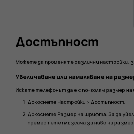
Достъпност
Можете да променяте различни настройки, з
Увеличаване или намаляване на разм
Искате телефонът да е с по-голям размер н
Докоснете
Настройки
>
Достъпност
.
Докоснете
Размер на шрифта
. За да ув
преместете плъзгача за ниво на размер