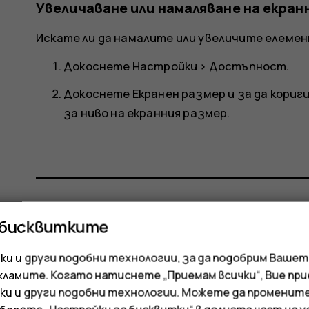
Увеличаване или намаляване на екран
Искате ли да намалите или увеличите елемен
Докоснете
Настройки
>
Достъпност
.
Докоснете
Екранен размер
и за да кори
за ниво на екранния размер.
 бисквитките
Полезен ли беше този отгово
и и други подобни технологии, за да подобрим Вашет
Да
Не
кламите. Когато натиснете „Приемам всички“, Вие пр
ки и други подобни технологии. Можете да променит