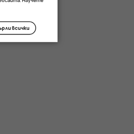
уебсайта. Научете
рли всички