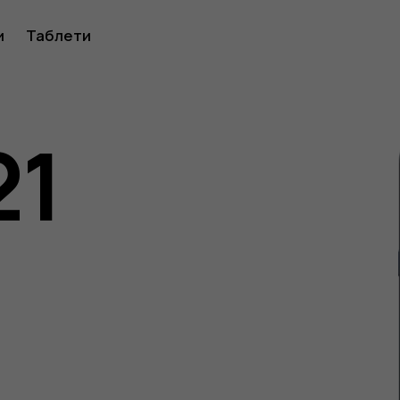
ство
и
Таблети
21
ителя