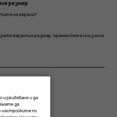
ния размер
тите на екрана?
гирате екранния размер, преместете плъзгача
р?
о изживяване и да
иемате да
е настройките по