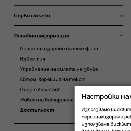
Първи стъпки
Основна информация
Персонализиране на телефона
Известия
Управление на силата на звука
Автом. корекция на текст
Google Assistant
Настройки на
Живот на батерията
Използваме бисквитк
Достъпност
персонализираме ре
използваме бисквит