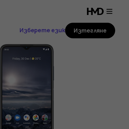
Изберете език
Изтегляне