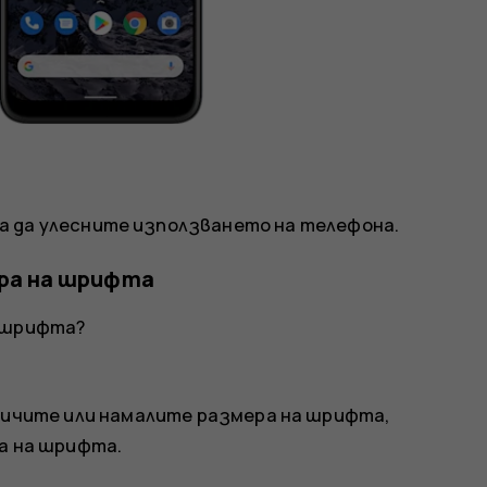
а да улесните използването на телефона.
ера на шрифта
а шрифта?
еличите или намалите размера на шрифта,
а на шрифта.