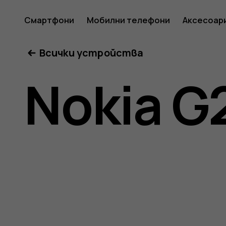
Ръковод
Смартфони
Мобилни телефони
Аксесоар
Всички устройства
на
Nokia G
потреб
за