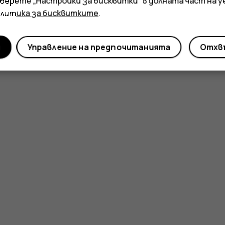
зберете „Настройки за бисквитки“ в долната част на 
олитика за бисквитките
.
и
Управление на предпочитанията
Отхвъ