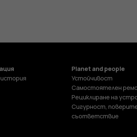
ация
Planet and people
 история
Устойчивост
Самостоятелен рем
Рециклиране на устр
Сигурност, поверит
съответствие