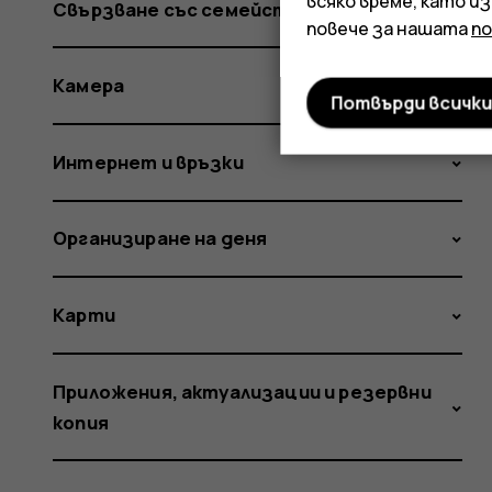
всяко време, като и
Свързване със семейство и приятели
повече за нашата
п
Камера
Потвърди всичк
Интернет и връзки
Организиране на деня
Карти
Приложения, актуализации и резервни
копия