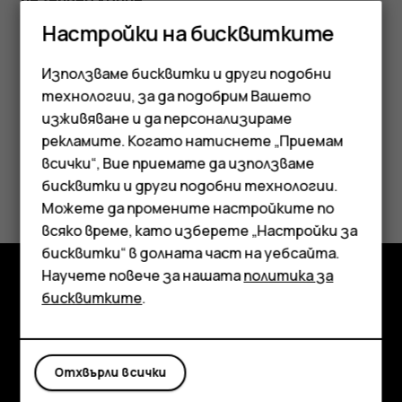
Настройки на бисквитките
Докоснете
Настройки
>
Система
>
Резервно копие
и
включете резервирането.
Използваме бисквитки и други подобни
технологии, за да подобрим Вашето
изживяване и да персонализираме
рекламите. Когато натиснете „Приемам
всички“, Вие приемате да използваме
Смартфони
Полезен ли беше този отговор?
бисквитки и други подобни технологии.
Мобилни телефони
Можете да промените настройките по
Да
Не
всяко време, като изберете „Настройки за
Аксесоари
бисквитки“ в долната част на уебсайта.
Научете повече за нашата
политика за
Таблети
бисквитките
.
Изследвайте
Информация
Отхвърли всички
Planet and people