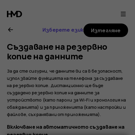
Ръководство
на
Изберете език
Изтегляне
потребителя
Създаване на резервно
за
копие на данните
Nokia
За да сте сигурни, че данните ви са в безопасност,
използвайте функцията на телефона за създаване
G21
на резервно копие. Дистанционно ще бъде
създадено резервно копие на данните за
устройството (като пароли за Wi-Fi и хронология на
обажданията) и за приложенията (като настройки и
файлове, съхранявани от приложенията).
Включване на автоматичното създаване на
резервно копие