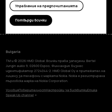
Поддръжка
Управление на предпочитанията
Facebook
Instagram
Tiktok
Youtube
Linkedin
Discord
Потвърди всички
Bulgaria
TM и © 2026 HMD Global. Всички права запазени. Bertel
Jungin aukio 9, 02600 Espoo, Финландия. Бизнес
идентификатор 2724044-2. HMD Global Oy е притежател на
лиценз за телефони с марката Nokia. Nokia е регистрирана
търговска марка на Nokia Corporation.
Условия
Поверителност
Настройки за бисквитки
Етика
Speak Up channel