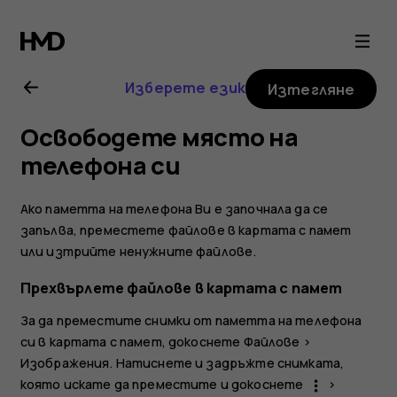
Ръководство
на
Изберете език
Изтегляне
потребителя
Освободете място на
за
телефона си
Nokia
Ако паметта на телефона Ви е започнала да се
запълва, преместете файлове в картата с памет
G21
или изтрийте ненужните файлове.
Прехвърлете файлове в картата с памет
За да преместите снимки от паметта на телефона
си в картата с памет, докоснете
Файлове
>
Изображения
. Натиснете и задръжте снимката,
която искате да преместите и докоснете
>
more_vert