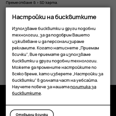
Преместване в
>
SD карта
.
За да преместите документи и файлове, докоснете
Настройки на бисквитките
Файлове
>
Документи и други
. Докоснете
до
more_vert
името на файла и докоснете
Преместване в SD
Използваме бисквитки и други подобни
карта
.
технологии, за да подобрим Вашето
изживяване и да персонализираме
рекламите. Когато натиснете „Приемам
всички“, Вие приемате да използваме
Смартфони
бисквитки и други подобни технологии.
Мобилни телефони
Полезен ли беше този отговор?
Можете да промените настройките по
всяко време, като изберете „Настройки за
Аксесоари
Да
Не
бисквитки“ в долната част на уебсайта.
Научете повече за нашата
политика за
Таблети
бисквитките
.
Изследвайте
Информация
Отхвърли всички