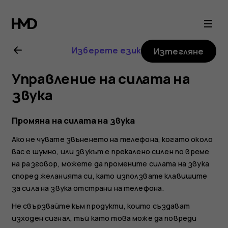
Ръководство
на
Изберете език
Изтегляне
потребителя
Управление на силата на
за
звука
Nokia
Промяна на силата на звука
Ако не чувате звъненето на телефона, когато около
G21
вас е шумно, или звукът е прекалено силен по време
на разговор, можете да промените силата на звука
според желанията си, като използвате клавишите
за сила на звука отстрани на телефона.
Не свързвайте към продукти, които създават
изходен сигнал, тъй като това може да повреди