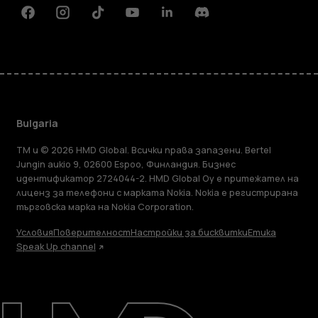
Facebook
Instagram
Tiktok
Youtube
Linkedin
Discord
Bulgaria
TM и © 2026 HMD Global. Всички права запазени. Bertel
Jungin aukio 9, 02600 Espoo, Финландия. Бизнес
идентификатор 2724044-2. HMD Global Oy е притежател на
лиценз за телефони с марката Nokia. Nokia е регистрирана
търговска марка на Nokia Corporation.
Условия
Поверителност
Настройки за бисквитки
Етика
Speak Up channel
Информация