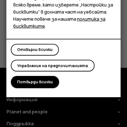
настроите телефона само на вибрации, и докоснете
всяко време, като изберете „Настройки за
Аксесоари
, за да го настроите на тих режим.
vibration
бисквитки“ в долната част на уебсайта.
Научете повече за нашата
политика за
Таблети
бисквитките
.
Полезен ли беше този отговор?
Отхвърли всички
Да
Не
Управление на предпочитанията
Потвърди всички
Изследвайте
Информация
Planet and people
Поддръжка