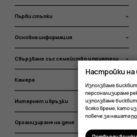
Първи стъпки
Основна информация
Свързване със семейство и приятели
Настройки на
Камера
Използваме бисквитк
персонализираме ре
използваме бисквит
Интернет и връзки
всяко време, като и
повече за нашата
п
Организиране на деня
Потвърди всичк