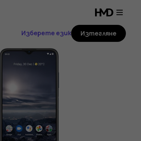
Изберете език
Изтегляне