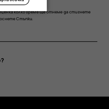
гацията.
оценка колко време ще отнеме да стигнете
окоснете
Стъпки
.
р?