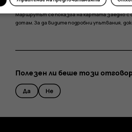
Докоснете
Старт
за започване на нави
Маршрутът се показва на картата заедно с 
дотам. За да видите подробни упътвания, д
Полезен ли беше този отгово
Да
Не