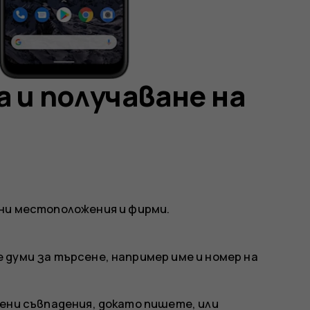
 и получаване на
ни местоположения и фирми.
думи за търсене, например име и номер на
ени съвпадения, докато пишете, или