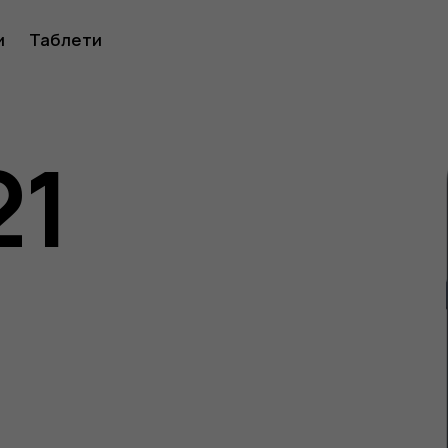
ство
и
Таблети
21
ителя