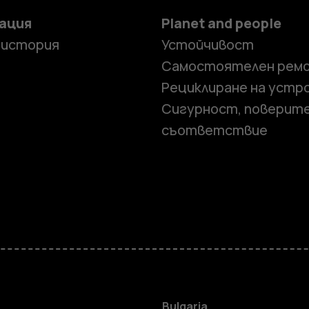
ация
Planet and people
 история
Устойчивост
Самостоятелен рем
Рециклиране на устр
Сигурност, поверит
съответствие
Смартфон
Bulgaria