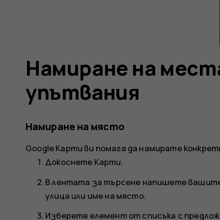
Намиране на места
упътвания
Намиране на място
Google Карти
ви помага да намирате конкрет
Докоснете
Карти
.
В лентата за търсене напишете вашите 
улица или име на място.
Изберете елемент от списъка с предлож