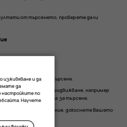
езултати от търсенето, проверете дали
ние
ено място
та си в лентата за търсене.
о изживяване и да
иемате да
на показва начина на придвижване, например
е настройките по
новия начин под лентата за търсене.
уебсайта. Научете
кущото ви местоположение, докоснете
Вашето
лна точка.
рли всички