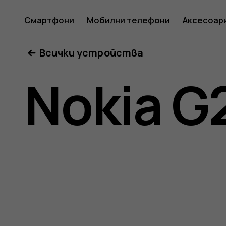
Ръковод
Смартфони
Мобилни телефони
Аксесоар
Всички устройства
на
Nokia G
потреб
за