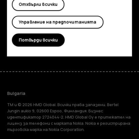
Отхвърли всички
Информация
Planet and people
Управление на предпочитанията
Поддръжка
Потвърди всички
Facebook
Instagram
Tiktok
Youtube
Linkedin
Discord
Bulgaria
TM и © 2026 HMD Global. Всички права запазени. Bertel
Jungin aukio 9, 02600 Espoo, Финландия. Бизнес
идентификатор 2724044-2. HMD Global Oy е притежател на
лиценз за телефони с марката Nokia. Nokia е регистрирана
търговска марка на Nokia Corporation.