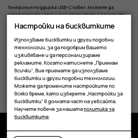
Телефонът поддържа USB-C кабел. Можете да
зареждате телефона си и от компютър с помощта
на USB кабел, но това може да отнеме повече време.
Настройки на бисквитките
Ако батерията е напълно разредена, може да минат
Използваме бисквитки и други подобни
няколко минути, преди да се покаже индикаторът за
технологии, за да подобрим Вашето
зареждане.
изживяване и да персонализираме
рекламите. Когато натиснете „Приемам
всички“, Вие приемате да използваме
Смартфони
бисквитки и други подобни технологии.
Мобилни телефони
Можете да промените настройките по
Полезен ли беше този отговор?
всяко време, като изберете „Настройки за
Аксесоари
бисквитки“ в долната част на уебсайта.
Да
Не
Научете повече за нашата
политика за
Таблети
бисквитките
.
Изследвайте