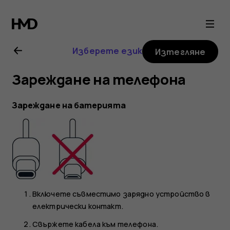
Ръководство
на
Изберете език
Изтегляне
потребителя
Зареждане на телефона
за
Зареждане на батерията
Nokia
G21
Включете съвместимо зарядно устройство в
електрически контакт.
Свържете кабела към телефона.