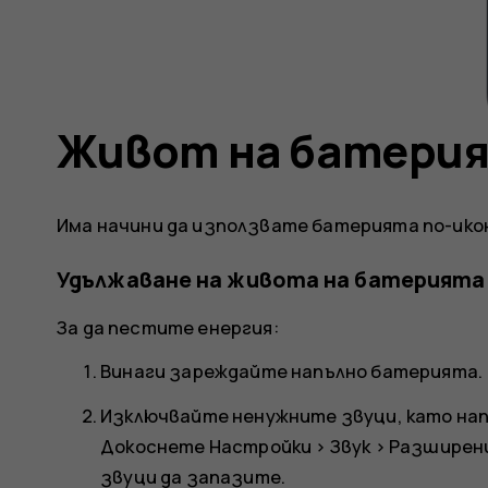
Живот на батери
Има начини да използвате батерията по-ико
Удължаване на живота на батерията
За да пестите енергия:
Винаги зареждайте напълно батерията.
Изключвайте ненужните звуци, като нап
Докоснете
Настройки
>
Звук
>
Разширен
звуци да запазите.