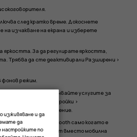
исокоговорителя.
ключва след кратко време. Докоснете
е на изчакване на екрана
и изберете
на яркостта
. За да регулирате яркостта,
та. Трябва да сте деактивирали
Разширени
>
 фонов режим.
естоположение: изключвайте услугите за
одими. Докоснете
Настройки
>
лзване на местоположение
.
о изживяване и да
иемате да
ки: включвайте Bluetooth само когато е
е настройките по
за свързване с интернет вместо мобилна