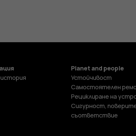
ация
Planet and people
 история
Устойчивост
Самостоятелен рем
Рециклиране на устр
Сигурност, поверит
съответствие