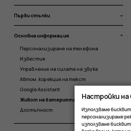
Първи стъпки
Основна информация
Персонализиране на телефона
Известия
Управление на силата на звука
Автом. корекция на текст
Google Assistant
Настройки на
Живот на батерията
Използваме бисквитк
Достъпност
персонализираме ре
използваме бисквит