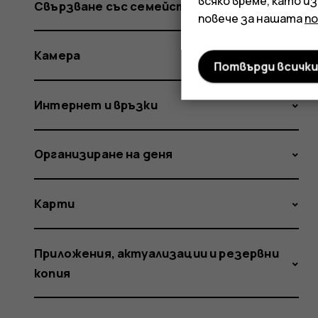
всяко време, като и
Свързване със семейство и приятели
повече за нашата
п
Камера
Потвърди всичк
Интернет и връзки
Организиране на деня
Карти
Приложения, актуализации и резервни
копия