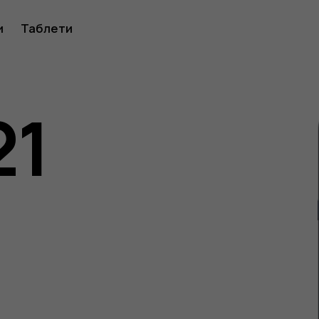
ство
и
Таблети
21
ителя