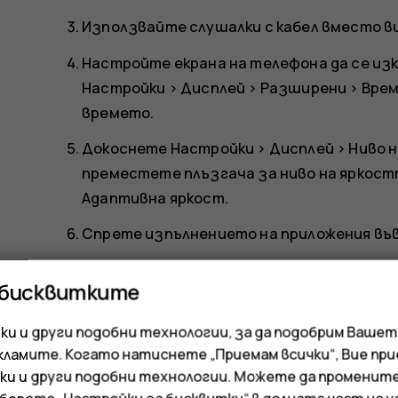
Използвайте слушалки с кабел вместо в
Настройте екрана на телефона да се из
Настройки
>
Дисплей
>
Разширени
>
Врем
времето.
Докоснете
Настройки
>
Дисплей
>
Ниво 
преместете плъзгача за ниво на яркост
Адаптивна яркост
.
Спрете изпълнението на приложения във
Използвайте селективно услугите за м
 бисквитките
местоположение, когато не са ви необх
Местоположение
и деактивирайте
Изпо
и и други подобни технологии, за да подобрим Вашет
кламите. Когато натиснете „Приемам всички“, Вие пр
Използвайте селективно мрежовите връз
ки и други подобни технологии. Можете да променит
необходимо. Използвайте Wi-Fi връзка 