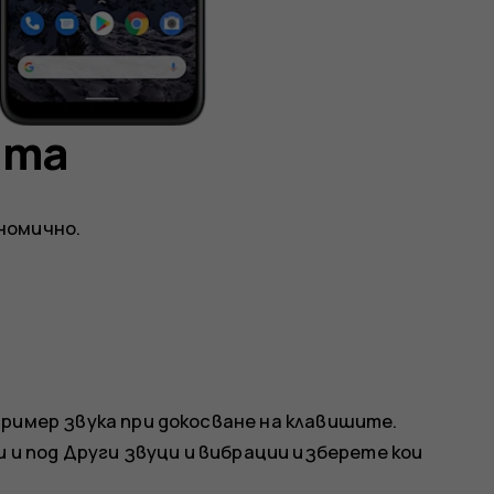
ята
номично.
ример звука при докосване на клавишите.
и
и под
Други звуци и вибрации
изберете кои