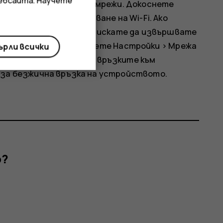
уебсайта. Научете
о за налични безжични мрежи. Докоснете
деактивирайте
Използване на Wi-Fi
. Ако
а по друг начин, но не искате да извършвате
олетния режим. Докоснете
Настройки
>
Мрежа
рли всички
тният режим прекъсва връзките към
за безжична връзка на устройството.
р?