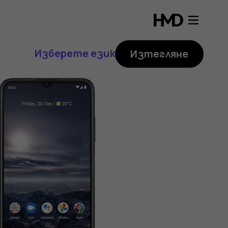
Изберете език
Изтегляне