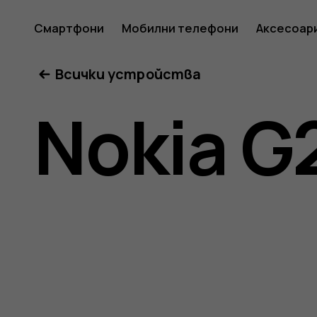
Ръковод
Смартфони
Мобилни телефони
Аксесоар
Всички устройства
на
Nokia G
потреб
за