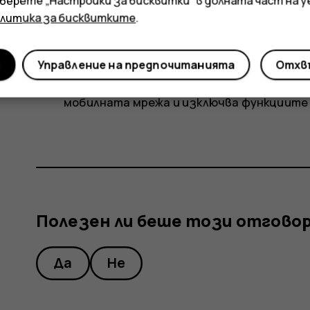
зберете „Настройки за бисквитки“ в долната част на 
връзка за данни. Забранете сканиранет
олитика за бисквитките
.
Настройки
>
Мрежа и интернет
>
Wi-Fi
и 
слушате музика или използвате телефон
или приемате обаждания, включете сам
и
Управление на предпочитанията
Отхвъ
и интернет
>
Самолетен режим
. Самоле
мобилната мрежа и изключва функциите 
Полезен ли беше този отгово
Да
Не