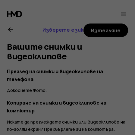
Ръководство
на
Изберете език
Изтегляне
потребителя
Вашите снимки и
за
видеоклипове
Nokia
Преглед на снимки и видеоклипове на
телефона
G21
Докоснете
Фото
.
Копиране на снимки и видеоклипове на
компютър
Искате да преглеждате снимки или видеоклипове на
по-голям екран? Прехвърлете ги на компютъра.