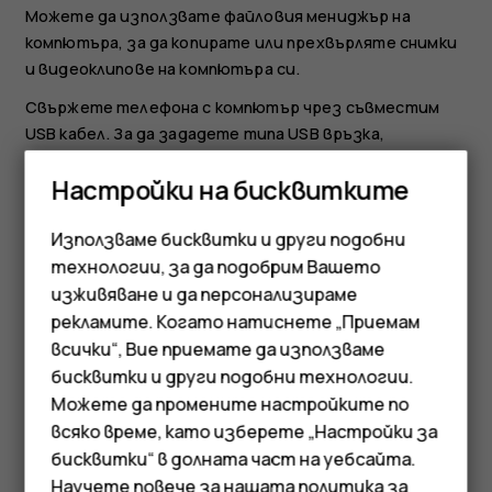
Можете да използвате файловия мениджър на
компютъра, за да копирате или прехвърляте снимки
и видеоклипове на компютъра си.
Свържете телефона с компютър чрез съвместим
USB кабел. За да зададете типа USB връзка,
отворете панела за известия и докоснете
Настройки на бисквитките
известието за USB.
Споделяне на снимки и видеоклипове
Използваме бисквитки и други подобни
технологии, за да подобрим Вашето
Докоснете
Фото
, докоснете снимката, която
изживяване и да персонализираме
искате да споделите, и след това
.
share
рекламите. Когато натиснете „Приемам
Изберете желания начин на споделяне на
всички“, Вие приемате да използваме
Смартфони
снимката или видеоклипа.
бисквитки и други подобни технологии.
Мобилни телефони
Можете да промените настройките по
всяко време, като изберете „Настройки за
Аксесоари
бисквитки“ в долната част на уебсайта.
Научете повече за нашата
политика за