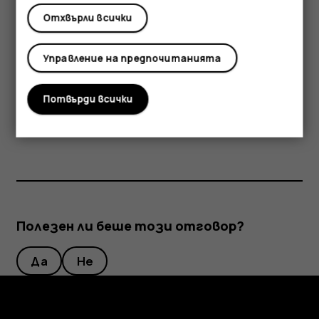
се избегне прекомерно загряване, устройството
Отхвърли всички
може автоматично да се забави, да затъмни дисплея
по време на видеоразговор, да затвори приложения,
Управление на предпочитанията
да прекрати зареждането и ако е необходимо – да се
изключи. Ако устройството не работи правилно,
Потвърди всички
занесете го в най-близкия оторизиран сервизен
център.
Полезен ли беше този отговор?
Да
Не