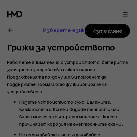
Ръководство
на
Изберете език
Изтегляне
потребителя
Грижи за устройството
за
Работете внимателно с устройството, батерията,
Nokia
зарядното устройство и аксесоарите.
Предложенията по-долу ще ви помогнат да
поддържате нормалното функциониране на
G21
устройството.
Пазете устройството сухо. Валежите,
влажността и всички видове течности или
влага могат да съдържат минерали, които
причиняват корозия на електронните схеми.
Не използвайте и не съхранявайте