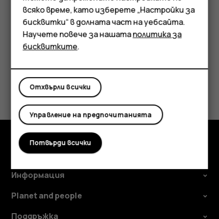
Мобилни телефони
всяко време, като изберете „Настройки за
местните власти.
Аксесоари
бисквитки“ в долната част на уебсайта.
Научете повече за нашата
политика за
Таблети
бисквитките
.
Полезен ли беше този отговор?
Отхвърли всички
Да
Не
Управление на предпочитанията
Потвърди всички
Изследвайте
Информация
Planet and people
Поддръжка