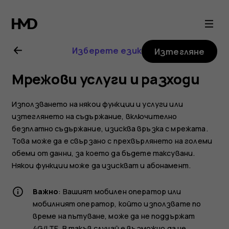
Ръководство
на
Изберете език
Изтегляне
потребителя
Мрежови услуги и разходи
за
Използването на някои функции и услуги или
Nokia
изтеглянето на съдържание, включително
безплатно съдържание, изисква връзка с мрежата.
Това може да е свързано с прехвърлянето на големи
G21
обеми от данни, за което да бъдете таксувани.
Някои функции може да изискват и абонамент.
Важно
: Вашият мобилен оператор или
мобилният оператор, който използвате по
време на пътуване, може да не поддържат
4G/LTE. В такъв случай е възможно да не