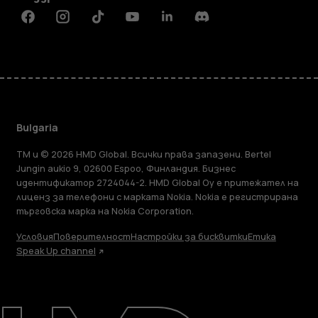
Facebook
Instagram
Tiktok
Youtube
Linkedin
Discord
Bulgaria
TM и © 2026 HMD Global. Всички права запазени. Bertel
Jungin aukio 9, 02600 Espoo, Финландия. Бизнес
идентификатор 2724044-2. HMD Global Oy е притежател на
лиценз за телефони с марката Nokia. Nokia е регистрирана
търговска марка на Nokia Corporation.
Условия
Поверителност
Настройки за бисквитки
Етика
Speak Up channel
Информация