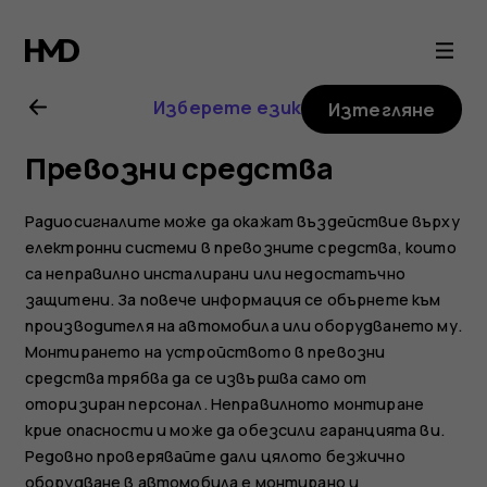
Ръководство
на
Изберете език
Изтегляне
потребителя
Превозни средства
за
Радиосигналите може да окажат въздействие върху
Nokia
електронни системи в превозните средства, които
са неправилно инсталирани или недостатъчно
защитени. За повече информация се обърнете към
G21
производителя на автомобила или оборудването му.
Монтирането на устройството в превозни
средства трябва да се извършва само от
оторизиран персонал. Неправилното монтиране
крие опасности и може да обезсили гаранцията ви.
Редовно проверявайте дали цялото безжично
оборудване в автомобила е монтирано и