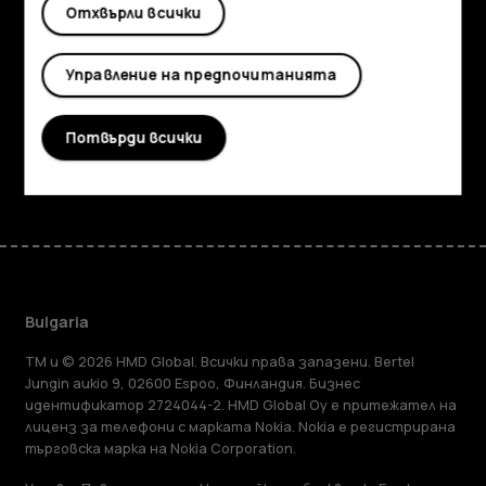
Отхвърли всички
Информация
Planet and people
Управление на предпочитанията
Поддръжка
Потвърди всички
Facebook
Instagram
Tiktok
Youtube
Linkedin
Discord
Bulgaria
TM и © 2026 HMD Global. Всички права запазени. Bertel
Jungin aukio 9, 02600 Espoo, Финландия. Бизнес
идентификатор 2724044-2. HMD Global Oy е притежател на
лиценз за телефони с марката Nokia. Nokia е регистрирана
търговска марка на Nokia Corporation.