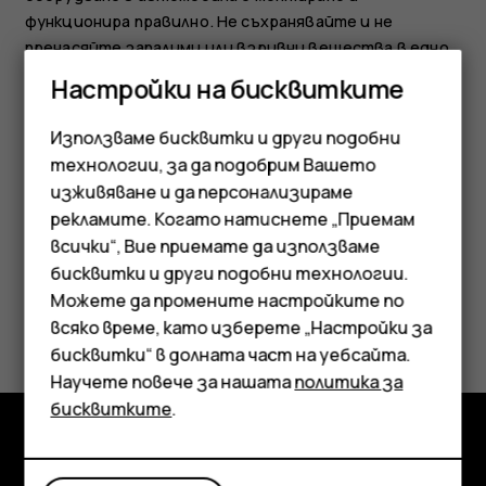
функционира правилно. Не съхранявайте и не
пренасяйте запалими или взривни вещества в едно
и също купе с устройството, частите и
Настройки на бисквитките
аксесоарите му. Не поставяйте устройството или
аксесоарите в зоната, в която се отварят
Използваме бисквитки и други подобни
въздушните възглавници.
технологии, за да подобрим Вашето
изживяване и да персонализираме
рекламите. Когато натиснете „Приемам
всички“, Вие приемате да използваме
Смартфони
бисквитки и други подобни технологии.
Мобилни телефони
Можете да промените настройките по
Полезен ли беше този отговор?
всяко време, като изберете „Настройки за
Аксесоари
бисквитки“ в долната част на уебсайта.
Да
Не
Научете повече за нашата
политика за
Таблети
бисквитките
.
Изследвайте