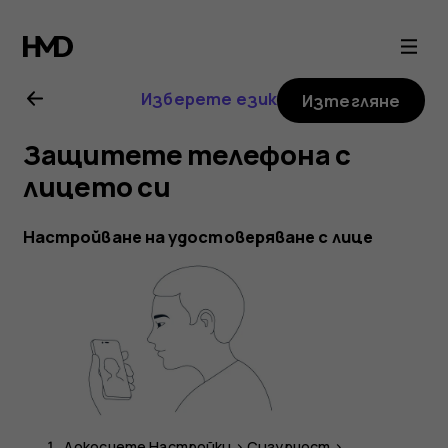
Ръководство
на
Изберете език
Изтегляне
потребителя
Защитете телефона с
за
лицето си
Nokia
Настройване на удостоверяване с лице
G21
Докоснете
Настройки
>
Сигурност
>