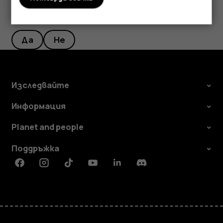
Полезен ли беше този отговор?
Да
Не
Изследвайте
Информация
Planet and people
Поддръжка
Facebook
Instagram
Tiktok
Youtube
Linkedin
Discord