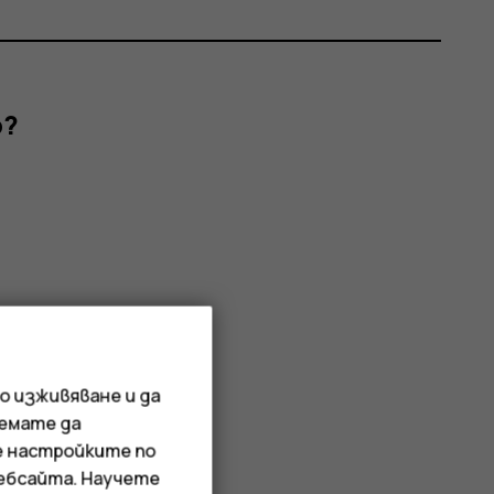
р?
о изживяване и да
иемате да
е настройките по
уебсайта. Научете