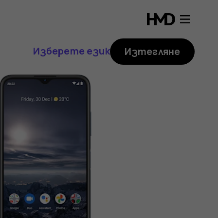
Изберете език
Изтегляне