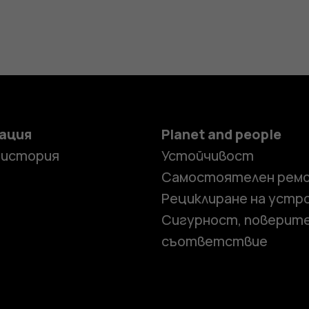
ация
Planet and people
 история
Устойчивост
Самостоятелен рем
Рециклиране на устр
Сигурност, поверит
съответствие