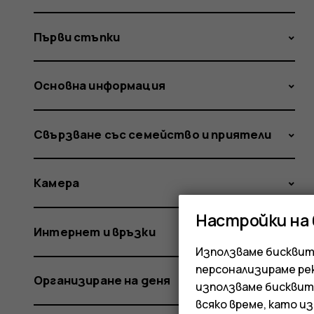
Първи стъпки
Основна информация
Свързване със семейство и приятели
Камера
Настройки на
Интернет и връзки
Използваме бисквитк
персонализираме ре
Организиране на деня
използваме бисквит
всяко време, като и