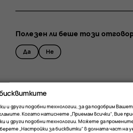
Полезен ли беше този отгово
Да
Не
 бисквитките
и и други подобни технологии, за да подобрим Вашет
кламите. Когато натиснете „Приемам всички“, Вие пр
ки и други подобни технологии. Можете да променит
зберете „Настройки за бисквитки“ в долната част на 