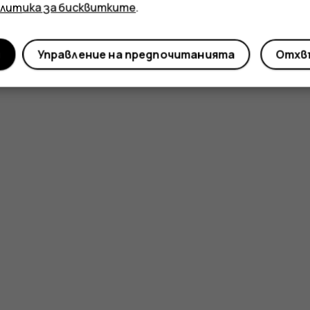
олитика за бисквитките
.
и
Управление на предпочитанията
Отхвъ