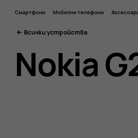
Ръковод
Смартфони
Мобилни телефони
Аксесоар
Всички устройства
на
Nokia G
потреб
за