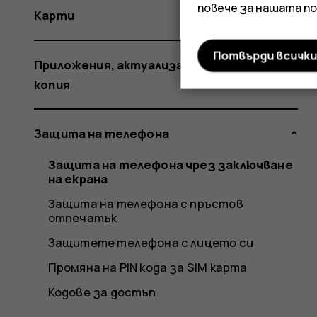
повече за нашата
п
Карти
Потвърди всичк
Приложения, актуализации и резервни
копия
Защита на телефона
Защита на телефона чрез заключване
на екрана
Защита на телефона с пръстов
отпечатък
Защитете телефона с лицето си
Промяна на PIN кода за SIM карта
Кодове за достъп