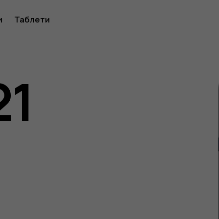
ство
и
Таблети
21
ителя