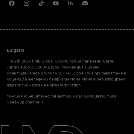
Facebook
Instagram
Tiktok
Youtube
Linkedin
Discord
Bulgaria
TM и © 2026 HMD Global. Всички права запазени. Bertel
Jungin aukio 9, 02600 Espoo, Финландия. Бизнес
идентификатор 2724044-2. HMD Global Oy е притежател на
лиценз за телефони с марката Nokia. Nokia е регистрирана
търговска марка на Nokia Corporation.
Условия
Поверителност
Настройки за бисквитки
Етика
Speak Up channel
Информация