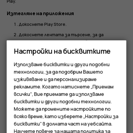
Play.
Изтегляне на приложения
Докоснете
Play Store
.
Докоснете лентата за търсене, за да
намерите приложения, или изберете
приложения от препоръчаните.
Настройки на бисквитките
В описанието на приложението докоснете
Използваме бисквитки и други подобни
Инсталиране
, за да изтеглите и инсталирате
технологии, за да подобрим Вашето
приложението.
изживяване и да персонализираме
За да видите приложенията си, отидете на началния
рекламите. Когато натиснете „Приемам
екран и плъзнете бързо нагоре от долния край на
всички“, Вие приемате да използваме
Смартфони
екрана.
бисквитки и други подобни технологии.
Мобилни телефони
Можете да промените настройките по
всяко време, като изберете „Настройки за
Аксесоари
бисквитки“ в долната част на уебсайта.
Научете повече за нашата
политика за