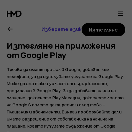
Ръководство
на
Изберете език
Изтегляне
потребителя
Изтегляне на приложения
за
от Google Play
Nokia
Трябва да имате профил в Google, добавен към
телефона, за да използвате услугите на Google Play.
G21
Може да има такси за част от съдържанието,
предлагано в Google Play. За да добавите начин на
плащане, докоснете
Play Магазин
, докоснете логото
на Google в полето за търсене и след това –
Плащания и абонаменти
. Винаги проверявайте дали
имате разрешение от собственика на начина на
плащане, когато купувате съдържание от Google